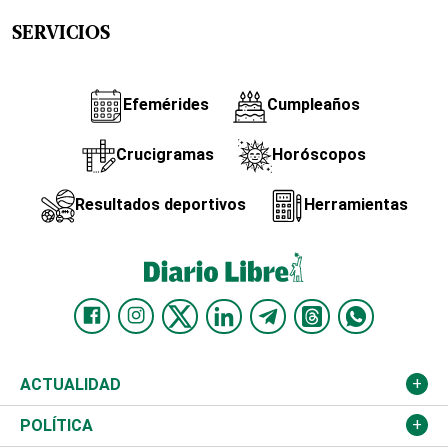
SERVICIOS
Efemérides
Cumpleaños
Crucigramas
Horóscopos
Resultados deportivos
Herramientas
ACTUALIDAD
Nacional
POLÍTICA