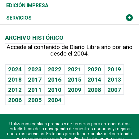
Caribe
Global y variable
Novedades
Olimpismo
Noticiero Poteleche
Martes de tecnología
Deportes
EDICIÓN IMPRESA
Resto del mundo
Economía personal
Podcast Arte Libre
Más deportes
Columnistas
Cambio climático
Opinión
SERVICIOS
Macroeconomía
Mi mascota
Resultados deportivos
Lecturas
Planeta
Efemérides
ARCHIVO HISTÓRICO
Hablando con el pediatra
Línea de hit
Más firmas
Hecho en casa
Cumpleaños
Accede al contenido de Diario Libre año por año
desde el 2004.
Diario de nutrición
BRV
Mundo gamer
RSS
Vida y familia
TBT Deportivo
Guía del dinero
Horóscopos
2024
2023
2022
2021
2020
2019
Eñe
2018
2017
2016
2015
2014
2013
Crucigramas
2012
2011
2010
2009
2008
2007
Celebrando la vida
2006
2005
2004
Sin complejos
En pocas palabras
Utilizamos cookies propias y de terceros para obtener datos
Descarga nuestras aplicaciones para Android, iOS y
Escuchando al corazón
estadísticos de la navegación de nuestros usuarios y mejorar
sistema Huawei.
nuestros servicios. Esto nos permite personalizar el contenido
que ofrecemos y mostrar publicidad relacionada a sus