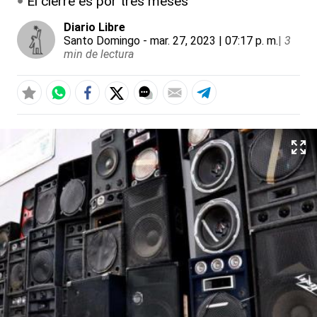
El cierre es por tres meses
Diario Libre
Santo Domingo
- mar. 27, 2023 | 07:17 p. m.
|
3
min de lectura