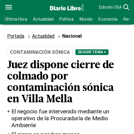
Edición USA
Última Hora
Actualidad
Política
Mundo
Economía
Revis
Portada
Actualidad
Nacional
CONTAMINACIÓN SÓNICA
SEGUIR TEMA +
Juez dispone cierre de
colmado por
contaminación sónica
en Villa Mella
El negocio fue intervenido mediante un
operativo de la Procuraduría de Medio
Ambiente