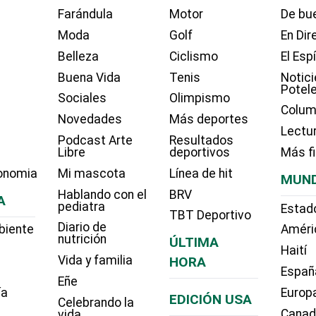
Farándula
Motor
De bue
Moda
Golf
En Dir
Belleza
Ciclismo
El Esp
Buena Vida
Tenis
Notici
Potel
Sociales
Olimpismo
Colum
Novedades
Más deportes
Lectu
Podcast Arte
Resultados
Libre
deportivos
Más f
onomia
Mi mascota
Línea de hit
MUN
Hablando con el
BRV
A
pediatra
Estad
TBT Deportivo
Diario de
biente
Améri
nutrición
ÚLTIMA
Haití
Vida y familia
HORA
Españ
Eñe
ía
Europ
EDICIÓN USA
Celebrando la
Cana
vida