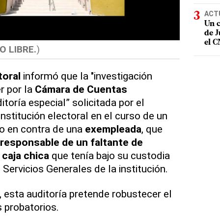
ACT
Un c
de J
el 
O LIBRE.
)
toral
informó que la "investigación
r por la
Cámara de Cuentas
toría especial” solicitada por el
institución electoral en el curso de un
do en contra de una
exempleada
, que
esponsable de un faltante de
caja chica
que tenía bajo su custodia
Servicios Generales de la institución.
, esta auditoría pretende robustecer el
 probatorios.