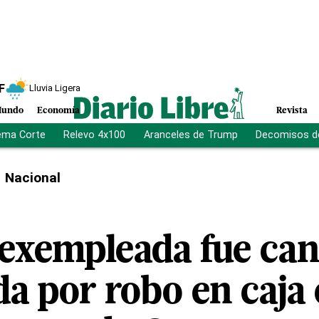
F
Lluvia Ligera
undo
Economía
Revista
ema Corte
Relevo 4x100
Aranceles de Trump
Decomisos d
Nacional
 exempleada fue can
a por robo en caja 