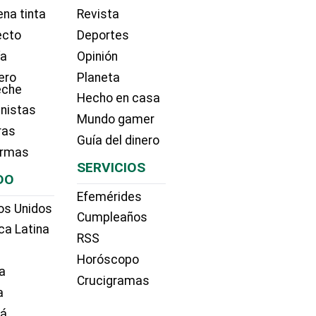
na tinta
Revista
ecto
Deportes
ía
Opinión
ero
Planeta
eche
Hecho en casa
nistas
Mundo gamer
ras
Guía del dinero
irmas
SERVICIOS
DO
Efemérides
os Unidos
Cumpleaños
ca Latina
RSS
Horóscopo
a
Crucigramas
a
dá