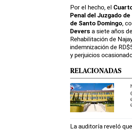
Por el hecho, el
Cuarto
Penal del Juzgado de P
de Santo Domingo
, c
Devers
a siete años de
Rehabilitación de Naja
indemnización de RD$5
y perjuicios ocasionad
RELACIONADAS
La auditoría reveló qu