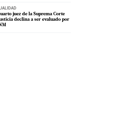
UALIDAD
uarto juez de la Suprema Corte
usticia declina a ser evaluado por
CNM