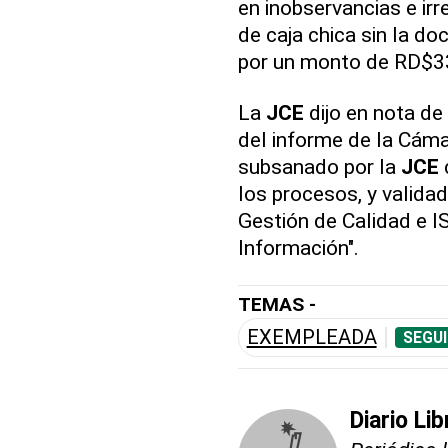
en inobservancias e irr
de caja chica sin la d
por un monto de RD$3
La
JCE
dijo en nota de
del informe de la Cáma
subsanado por la
JCE
los procesos, y valida
Gestión de Calidad e 
Información".
TEMAS -
EXEMPLEADA
SEGUI
Diario Lib