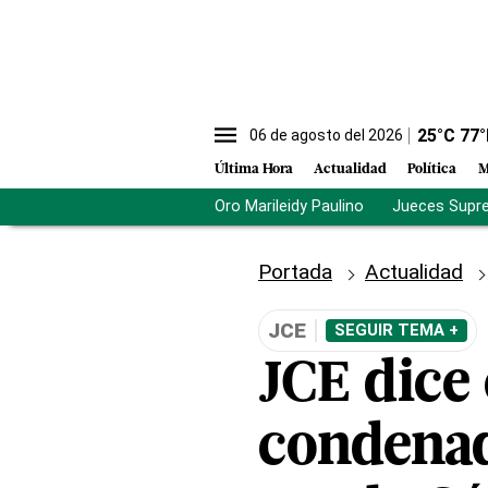
25
°C
77
°
06 de agosto del 2026
Última Hora
Actualidad
Política
M
Oro Marileidy Paulino
Jueces Supr
Portada
Actualidad
JCE
SEGUIR TEMA +
JCE dice
condenad