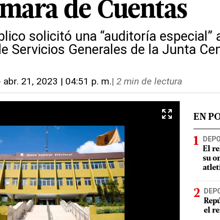
ámara de Cuentas
lico solicitó una “auditoría especial” a
 Servicios Generales de la Junta Cent
-
abr. 21, 2023 | 04:51 p. m.
|
2 min de lectura
EN P
DEP
El r
su o
atle
DEP
Repú
el r