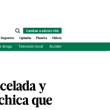
Cambiar a edición USA
Deportes
Opinión
Planeta
Videos
e droga
Televisión local
Accidente Los Ríos
Fuerza antipand
celada y
chica que