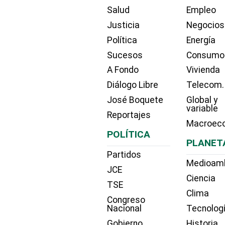
Salud
Empleo
Justicia
Negocios
Política
Energía
Sucesos
Consumo
A Fondo
Vivienda
Diálogo Libre
Telecom.
José Boquete
Global y
variable
Reportajes
Macroec
POLÍTICA
PLANET
Partidos
Medioam
JCE
Ciencia
TSE
Clima
Congreso
Nacional
Tecnolog
Gobierno
Historia