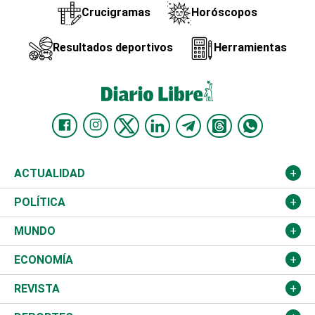
Crucigramas
Horóscopos
Resultados deportivos
Herramientas
ACTUALIDAD
Nacional
POLÍTICA
Ciudad
Partidos
MUNDO
Educación
JCE
Estados Unidos
ECONOMÍA
Salud
TSE
América Latina
Finanzas
REVISTA
Justicia