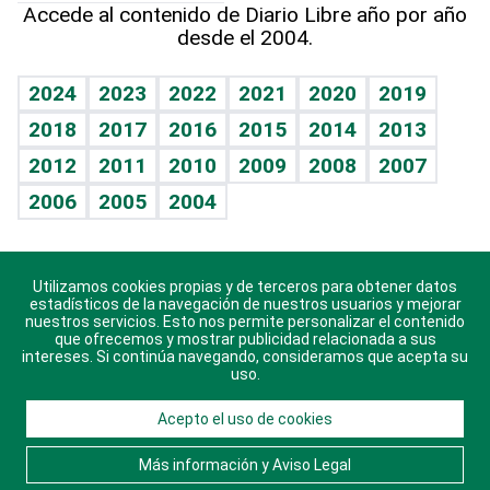
Cumpleaños
Accede al contenido de Diario Libre año por año
desde el 2004.
Diario de nutrición
BRV
Mundo gamer
RSS
Vida y familia
TBT Deportivo
Guía del dinero
Horóscopos
2024
2023
2022
2021
2020
2019
Eñe
2018
2017
2016
2015
2014
2013
Crucigramas
2012
2011
2010
2009
2008
2007
Celebrando la vida
2006
2005
2004
Sin complejos
En pocas palabras
Utilizamos cookies propias y de terceros para obtener datos
Descarga nuestras aplicaciones para Android, iOS y
Escuchando al corazón
estadísticos de la navegación de nuestros usuarios y mejorar
sistema Huawei.
nuestros servicios. Esto nos permite personalizar el contenido
que ofrecemos y mostrar publicidad relacionada a sus
Economía Personal
intereses. Si continúa navegando, consideramos que acepta su
uso.
Consulta Libre
Acepto el uso de cookies
© 2021 Diario Libre, todos los derechos reservados.
Consulta el
Aviso Legal
. Ponte en
Contacto
con
Más información y Aviso Legal
nosotros y conoce más sobre Diario Libre