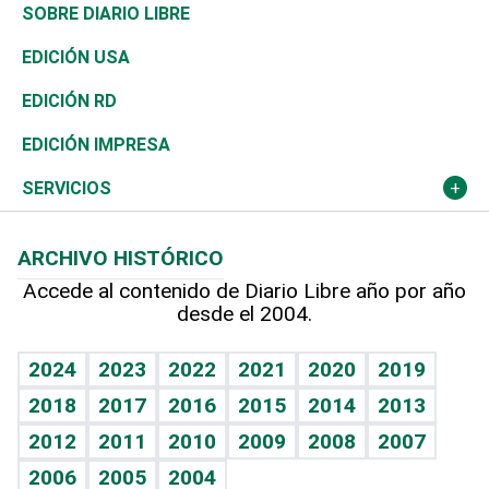
José Boquete
Asia
Consumo
Belleza
Golf
De buena tinta
Clima
Mundo
SOBRE DIARIO LIBRE
Reportajes
África
Vivienda
Buena Vida
Ciclismo
En Directo
Tecnología
Economía
EDICIÓN USA
Ocenanía
Telecom.
Sociales
Tenis
El Espía
Historia
Revista
EDICIÓN RD
Caribe
Global y variable
Novedades
Olimpismo
Noticiero Poteleche
Martes de tecnología
Deportes
EDICIÓN IMPRESA
Resto del mundo
Economía personal
Podcast Arte Libre
Más deportes
Columnistas
Cambio climático
Opinión
SERVICIOS
Macroeconomía
Mi mascota
Resultados deportivos
Lecturas
Planeta
Efemérides
ARCHIVO HISTÓRICO
Hablando con el pediatra
Línea de hit
Más firmas
Hecho en casa
Cumpleaños
Accede al contenido de Diario Libre año por año
desde el 2004.
Diario de nutrición
BRV
Mundo gamer
RSS
Vida y familia
TBT Deportivo
Guía del dinero
Horóscopos
2024
2023
2022
2021
2020
2019
Eñe
2018
2017
2016
2015
2014
2013
Crucigramas
2012
2011
2010
2009
2008
2007
Celebrando la vida
2006
2005
2004