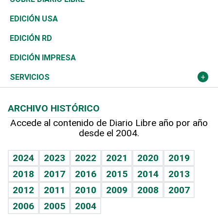
Reportajes
África
Vivienda
Buena Vida
Ciclismo
En Directo
Tecnología
Economía
EDICIÓN USA
Ocenanía
Telecom.
Sociales
Tenis
El Espía
Historia
Revista
EDICIÓN RD
Caribe
Global y variable
Novedades
Olimpismo
Noticiero Poteleche
Martes de tecnología
Deportes
EDICIÓN IMPRESA
Resto del mundo
Economía personal
Podcast Arte Libre
Más deportes
Columnistas
Cambio climático
Opinión
SERVICIOS
Macroeconomía
Mi mascota
Resultados deportivos
Lecturas
Planeta
Efemérides
ARCHIVO HISTÓRICO
Hablando con el pediatra
Línea de hit
Más firmas
Hecho en casa
Cumpleaños
Accede al contenido de Diario Libre año por año
desde el 2004.
Diario de nutrición
BRV
Mundo gamer
RSS
Vida y familia
TBT Deportivo
Guía del dinero
Horóscopos
2024
2023
2022
2021
2020
2019
Eñe
2018
2017
2016
2015
2014
2013
Crucigramas
2012
2011
2010
2009
2008
2007
Celebrando la vida
2006
2005
2004
Sin complejos