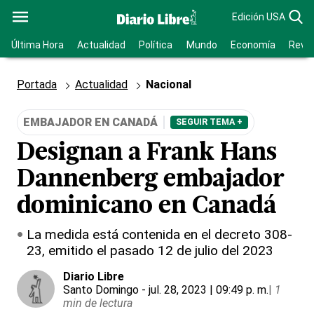
Edición USA
Última Hora
Actualidad
Política
Mundo
Economía
Revis
Portada
Actualidad
Nacional
EMBAJADOR EN CANADÁ
SEGUIR TEMA +
Designan a Frank Hans
Dannenberg embajador
dominicano en Canadá
La medida está contenida en el decreto 308-
23, emitido el pasado 12 de julio del 2023
Diario Libre
Santo Domingo
- jul. 28, 2023 | 09:49 p. m.
|
1
min de lectura