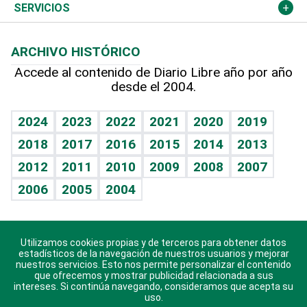
Resto del mundo
Economía personal
Podcast Arte Libre
Más deportes
Columnistas
Cambio climático
Opinión
SERVICIOS
Macroeconomía
Mi mascota
Resultados deportivos
Lecturas
Planeta
Efemérides
ARCHIVO HISTÓRICO
Hablando con el pediatra
Línea de hit
Más firmas
Hecho en casa
Cumpleaños
Accede al contenido de Diario Libre año por año
desde el 2004.
Diario de nutrición
BRV
Mundo gamer
RSS
Vida y familia
TBT Deportivo
Guía del dinero
Horóscopos
2024
2023
2022
2021
2020
2019
Eñe
2018
2017
2016
2015
2014
2013
Crucigramas
2012
2011
2010
2009
2008
2007
Celebrando la vida
2006
2005
2004
Sin complejos
En pocas palabras
Utilizamos cookies propias y de terceros para obtener datos
Descarga nuestras aplicaciones para Android, iOS y
Escuchando al corazón
estadísticos de la navegación de nuestros usuarios y mejorar
sistema Huawei.
nuestros servicios. Esto nos permite personalizar el contenido
que ofrecemos y mostrar publicidad relacionada a sus
Economía Personal
intereses. Si continúa navegando, consideramos que acepta su
uso.
Consulta Libre