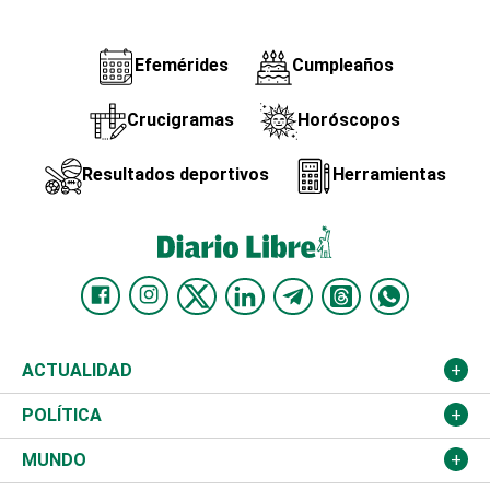
Efemérides
Cumpleaños
Crucigramas
Horóscopos
Resultados deportivos
Herramientas
ACTUALIDAD
Nacional
POLÍTICA
Ciudad
Partidos
MUNDO