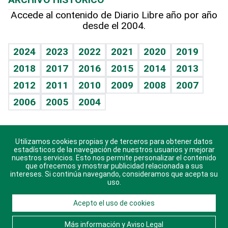
Hablando con el pediatra
Línea de hit
Más firmas
Hecho en casa
Cumpleaños
Accede al contenido de Diario Libre año por año
desde el 2004.
Diario de nutrición
BRV
Mundo gamer
RSS
Vida y familia
TBT Deportivo
Guía del dinero
Horóscopos
2024
2023
2022
2021
2020
2019
Eñe
2018
2017
2016
2015
2014
2013
Crucigramas
2012
2011
2010
2009
2008
2007
Celebrando la vida
2006
2005
2004
Sin complejos
En pocas palabras
Utilizamos cookies propias y de terceros para obtener datos
Descarga nuestras aplicaciones para Android, iOS y
Escuchando al corazón
estadísticos de la navegación de nuestros usuarios y mejorar
sistema Huawei.
nuestros servicios. Esto nos permite personalizar el contenido
que ofrecemos y mostrar publicidad relacionada a sus
Economía Personal
intereses. Si continúa navegando, consideramos que acepta su
uso.
Consulta Libre
Acepto el uso de cookies
© 2021 Diario Libre, todos los derechos reservados.
Consulta el
Aviso Legal
. Ponte en
Contacto
con
Más información y Aviso Legal