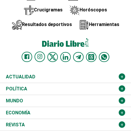
Crucigramas
Horóscopos
Resultados deportivos
Herramientas
ACTUALIDAD
Nacional
POLÍTICA
Ciudad
Partidos
MUNDO
Educación
JCE
Estados Unidos
ECONOMÍA
Salud
TSE
América Latina
Finanzas
REVISTA