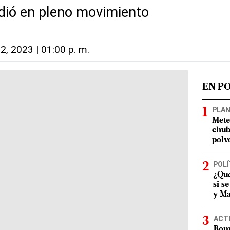
ndió en pleno movimiento
2, 2023 | 01:00 p. m.
EN P
PLA
Mete
chub
polv
POLÍ
¿Qué
si s
y Ma
ACT
Bomb