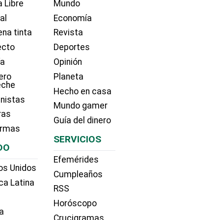
 Libre
Mundo
ial
Economía
na tinta
Revista
ecto
Deportes
ía
Opinión
ero
Planeta
eche
Hecho en casa
nistas
Mundo gamer
ras
Guía del dinero
irmas
SERVICIOS
DO
Efemérides
os Unidos
Cumpleaños
ca Latina
RSS
Horóscopo
a
Crucigramas