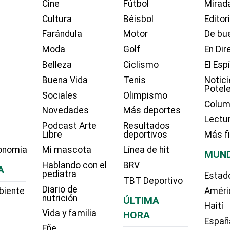
Cine
Fútbol
Mirada
Cultura
Béisbol
Editor
Farándula
Motor
De bue
Moda
Golf
En Dir
Belleza
Ciclismo
El Esp
Buena Vida
Tenis
Notici
Potel
Sociales
Olimpismo
Colum
Novedades
Más deportes
Lectu
Podcast Arte
Resultados
Libre
deportivos
Más f
onomia
Mi mascota
Línea de hit
MUN
Hablando con el
BRV
A
pediatra
Estad
TBT Deportivo
Diario de
biente
Améri
nutrición
ÚLTIMA
Haití
Vida y familia
HORA
Españ
Eñe