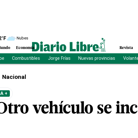
2
°F
Nubes
undo
Economía
Revista
ibe
Combustibles
Jorge Frías
Nuevas provincias
Volant
Nacional
A +
Otro vehículo se in