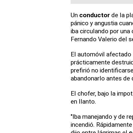
Un
conductor
de la p
pánico y angustia cuan
iba circulando por una 
Fernando Valerio del s
El automóvil afectado 
prácticamente destrui
prefirió no identificars
abandonarlo antes de 
El chofer, bajo la impo
en llanto.
"Iba manejando y de re
incendió. Rápidamente p
dijo entre lágrimas el
c