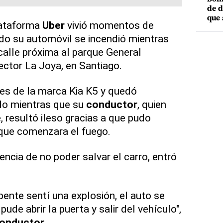
de d
que 
lataforma
Uber
vivió momentos de
do su automóvil se incendió mientras
calle próxima al parque General
ector La Joya, en Santiago.
es de la marca Kia K5 y quedó
do mientras que su
conductor
, quien
e, resultó ileso gracias a que pudo
que comenzara el fuego.
tencia de no poder salvar el carro, entró
pente sentí una explosión, el auto se
ude abrir la puerta y salir del vehículo",
onductor
.