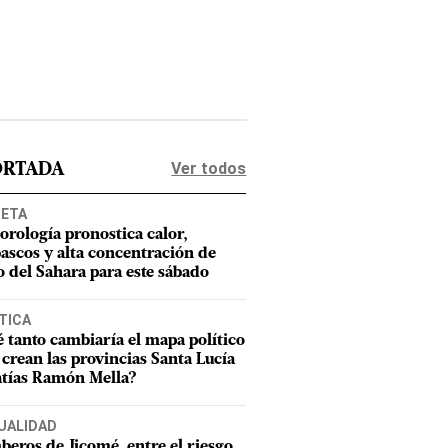
Ver todos
ORTADA
NETA
orología pronostica calor,
ascos y alta concentración de
o del Sahara para este sábado
TICA
 tanto cambiaría el mapa político
e crean las provincias Santa Lucía
tías Ramón Mella?
UALIDAD
eros de Jicomé, entre el riesgo