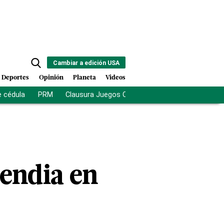
Cambiar a edición USA
Deportes
Opinión
Planeta
Videos
e cédula
PRM
Clausura Juegos Centroamericanos
De la Es
cendia en