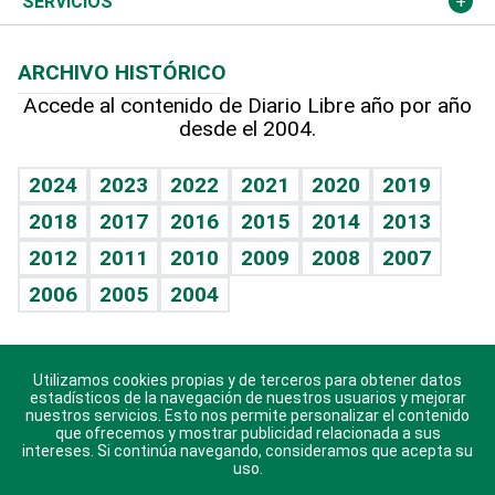
Cambio climático
Opinión
SERVICIOS
Macroeconomía
Mi mascota
Resultados deportivos
Lecturas
Planeta
Efemérides
ARCHIVO HISTÓRICO
Hablando con el pediatra
Línea de hit
Más firmas
Hecho en casa
Cumpleaños
Accede al contenido de Diario Libre año por año
desde el 2004.
Diario de nutrición
BRV
Mundo gamer
RSS
Vida y familia
TBT Deportivo
Guía del dinero
Horóscopos
2024
2023
2022
2021
2020
2019
Eñe
2018
2017
2016
2015
2014
2013
Crucigramas
2012
2011
2010
2009
2008
2007
Celebrando la vida
2006
2005
2004
Sin complejos
En pocas palabras
Utilizamos cookies propias y de terceros para obtener datos
Descarga nuestras aplicaciones para Android, iOS y
Escuchando al corazón
estadísticos de la navegación de nuestros usuarios y mejorar
sistema Huawei.
nuestros servicios. Esto nos permite personalizar el contenido
que ofrecemos y mostrar publicidad relacionada a sus
Economía Personal
intereses. Si continúa navegando, consideramos que acepta su
uso.
Consulta Libre