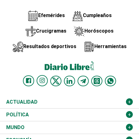
Efemérides
Cumpleaños
Crucigramas
Horóscopos
Resultados deportivos
Herramientas
ACTUALIDAD
Nacional
POLÍTICA
Ciudad
Partidos
MUNDO