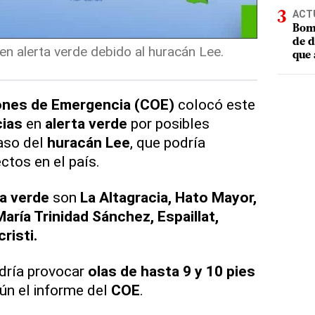
ACT
Bomb
de d
en alerta verde debido al huracán Lee.
que 
ones de Emergencia (COE)
colocó este
cias
en
alerta verde
por posibles
aso del
huracán Lee
, que podría
ctos en el país.
ta verde
son
La Altagracia, Hato Mayor,
aría Trinidad Sánchez, Espaillat,
risti.
odría provocar
olas de hasta 9 y 10 pies
gún el informe del
COE
.