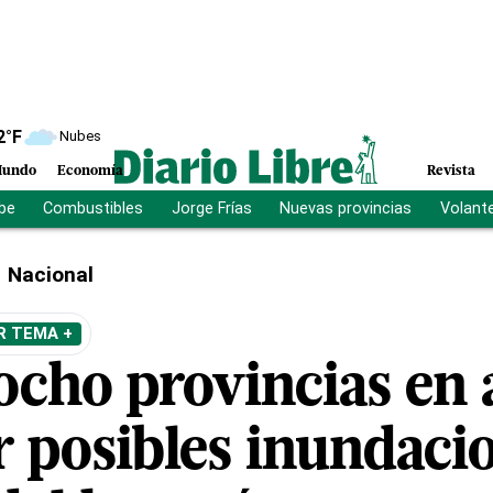
2
°F
Nubes
undo
Economía
Revista
ibe
Combustibles
Jorge Frías
Nuevas provincias
Volant
Nacional
R TEMA +
ocho provincias en 
r posibles inundaci