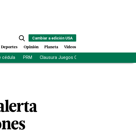
Cambiar a edición USA
Deportes
Opinión
Planeta
Videos
e cédula
PRM
Clausura Juegos Centroamericanos
De la Es
alerta
ones