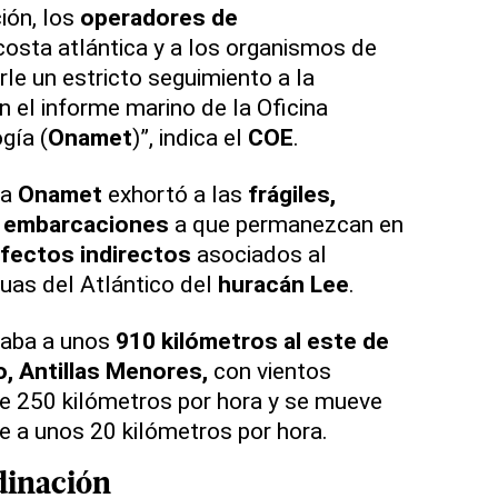
ión, los
operadores de
costa atlántica y a los organismos de
le un estricto seguimiento a la
n el informe marino de la Oficina
gía (
Onamet
)”, indica el
COE
.
la
Onamet
exhortó a las
frágiles,
 embarcaciones
a que permanezcan en
fectos indirectos
asociados al
uas del Atlántico del
huracán Lee
.
zaba a unos
910 kilómetros al este de
o, Antillas Menores,
con vientos
 250 kilómetros por hora y se mueve
e a unos 20 kilómetros por hora.
dinación