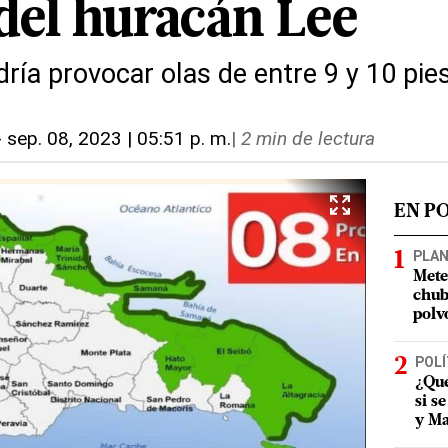
 del huracán Lee
ía provocar olas de entre 9 y 10 pies
-
sep. 08, 2023 | 05:51 p. m.
|
2 min de lectura
EN P
PLA
Mete
chub
polv
POLÍ
¿Qué
si s
y Ma