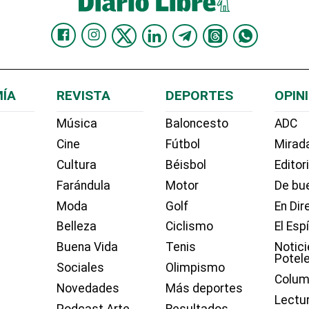
ÍA
REVISTA
DEPORTES
OPIN
Música
Baloncesto
ADC
Cine
Fútbol
Mirada
Cultura
Béisbol
Editor
Farándula
Motor
De bue
Moda
Golf
En Dir
Belleza
Ciclismo
El Esp
Buena Vida
Tenis
Notici
Potel
Sociales
Olimpismo
Colum
Novedades
Más deportes
Lectu
Podcast Arte
Resultados