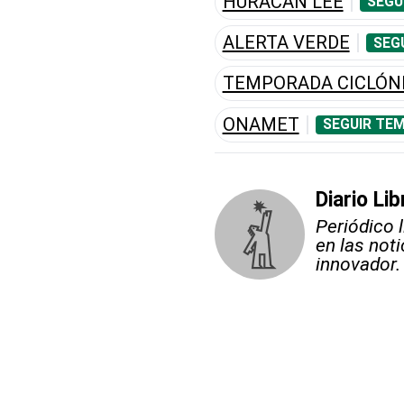
HURACÁN LEE
SEGU
ALERTA VERDE
SEG
TEMPORADA CICLÓNI
ONAMET
SEGUIR TEM
Diario Lib
Periódico 
en las not
innovador.