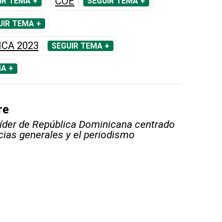
COE
IR TEMA +
SEGUIR TEMA +
UIR TEMA +
CA 2023
SEGUIR TEMA +
A +
re
líder de República Dominicana centrado
icias generales y el periodismo