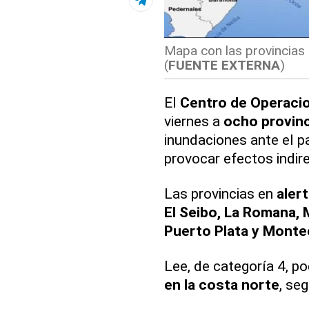
Mapa con las provincias 
(
FUENTE EXTERNA
)
El
Centro de Operaci
viernes a
ocho provin
inundaciones ante el p
provocar efectos indire
Las provincias en
aler
El Seibo, La Romana, M
Puerto Plata y Montec
Lee, de categoría 4, p
en la costa norte
, se