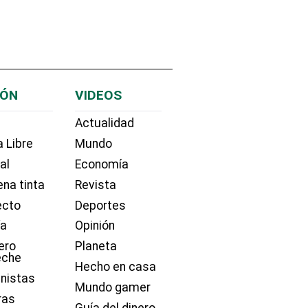
IÓN
VIDEOS
Actualidad
 Libre
Mundo
ial
Economía
na tinta
Revista
ecto
Deportes
ía
Opinión
ero
Planeta
eche
Hecho en casa
nistas
Mundo gamer
ras
Guía del dinero