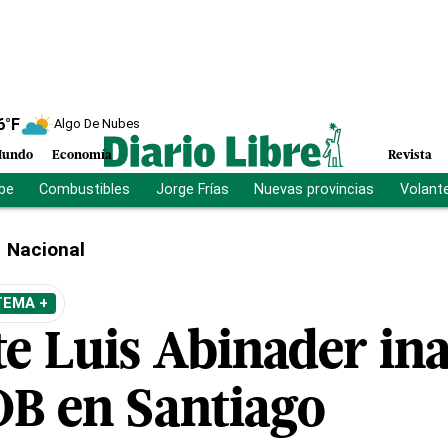
6
°F
Algo De Nubes
undo
Economía
Revista
ibe
Combustibles
Jorge Frías
Nuevas provincias
Volant
Nacional
TEMA +
te Luis Abinader in
B en Santiago