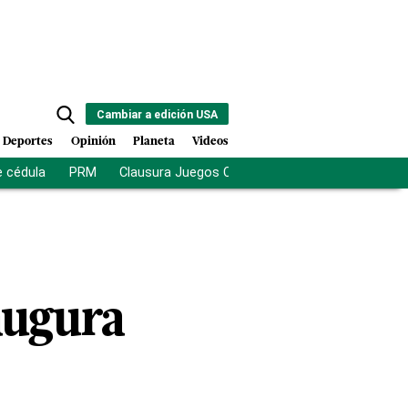
Cambiar a edición USA
Deportes
Opinión
Planeta
Videos
e cédula
PRM
Clausura Juegos Centroamericanos
De la Es
augura