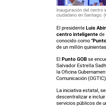
Inauguración del centro i
ciudadano en Santiago. (
El presidente
Luis Abi
centro inteligente
de
conocido como "
Punt
de un millón quinientas
El
Punto GOB
se encue
Salvador Estrella Sadh
la Oficina Gubernament
Comunicación (OGTIC), 
La iniciativa estatal, 
descentralizar e incluir
servicios públicos de u