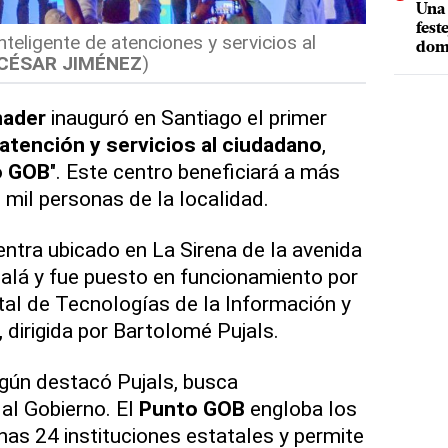
Una 
fest
nteligente de atenciones y servicios al
dom
CÉSAR JIMÉNEZ
)
nader
inauguró en Santiago el primer
atención y servicios al ciudadano
,
o GOB
". Este centro beneficiará a más
 mil personas de la localidad.
ntra ubicado en La Sirena de la avenida
alá y fue puesto en funcionamiento por
al de Tecnologías de la Información y
dirigida por Bartolomé Pujals.
según destacó Pujals, busca
 al Gobierno. El
Punto GOB
engloba los
nas 24 instituciones estatales y permite