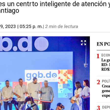
 un centrto inteligente de atención y
antiago
9, 2023 | 05:25 p. m.
|
2 min de lectura
EN P
ECO
La g
RD: 
RD$5
POLÍ
Crea
gene
expe
DEP