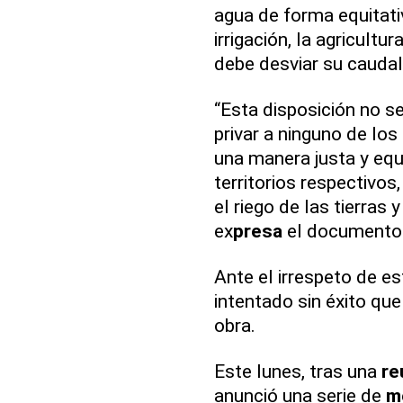
agua de forma equitativ
irrigación, la agricultu
debe desviar su caudal
“Esta disposición no se
privar a ninguno de lo
una manera jus­ta y equ
territorios respectivos
el riego de las tierras 
ex
presa
el documento
Ante el irrespeto de e
intentado sin éxito qu
obra.
Este lunes, tras una
re
anunció una serie de
m