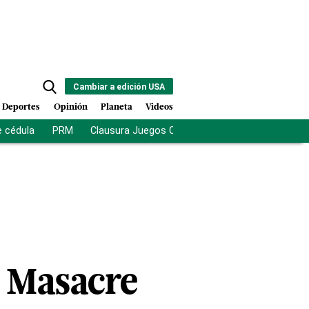
Cambiar a edición USA
Deportes
Opinión
Planeta
Videos
e cédula
PRM
Clausura Juegos Centroamericanos
De la Es
o Masacre