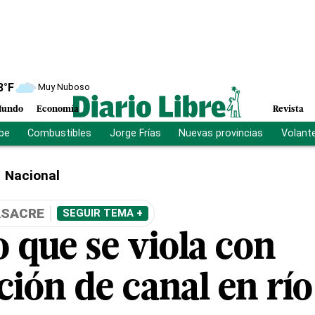
8
°F
Muy Nuboso
undo
Economía
Revista
ibe
Combustibles
Jorge Frías
Nuevas provincias
Volant
Nacional
ASACRE
SEGUIR TEMA +
o que se viola con
ción de canal en rí