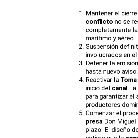
Mantener el cierre
conflicto
no se re
completamente l
marítimo y aéreo.
Suspensión definit
involucrados en e
Detener la emisió
hasta nuevo aviso.
Reactivar la
Toma
inicio del
canal
La 
para garantizar el
productores domin
Comenzar el proc
presa
Don Miguel
plazo. El diseño 
estima que la
con