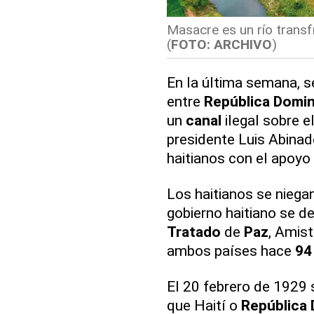
Masacre es un río transf
(
FOTO: ARCHIVO
)
En la última semana, 
entre
República Domi
un
canal
ilegal sobre e
presidente Luis Abinad
haitianos con el apoyo 
Los haitianos se niegan
gobierno haitiano se de
Tratado
de
Paz
, Amist
ambos países hace
94
El 20 febrero de 1929 
que Haití o
República