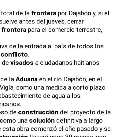
 total de la
frontera
por Dajabón y, si el
suelve antes del jueves, cerrar
a
frontera
para el comercio terrestre,
iva de la entrada al país de todos los
l
conflicto
.
n de
visados
a ciudadanos haitianos
de la
Aduana
en el río Dajabón, en el
Vigía, como una medida a corto plazo
 abastecimiento de agua a los
icanos.
eso de
construcción
del proyecto de la
 como una
solución
definitiva a largo
de esta obra comenzó el año pasado y se
strucción
llevará unos 30 meses, con