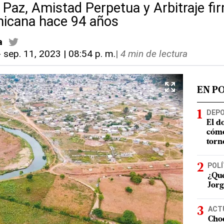
 Paz, Amistad Perpetua y Arbitraje fi
nicana hace 94 años
a
-
sep. 11, 2023 | 08:54 p. m.
|
4 min de lectura
EN P
DEP
El d
cómo
torn
POLÍ
¿Qué
Jorg
ACT
Choq