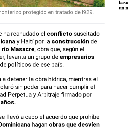
basu
un m
ronterizo protegido en tratado de l929.
se ha reanudado el
conflicto
suscitado
nicana
y Haití por la
construcción
de
l
río Masacre
, obra que, según el
er, levanta un grupo de
empresarios
de políticos de ese país.
 a detener la obra hídrica, mientras el
claró sin poder para hacer cumplir el
ad Perpetua y Arbitraje firmado por
 años.
se llevó a cabo el acuerdo que prohíbe
 Dominicana
hagan
obras que desvíen