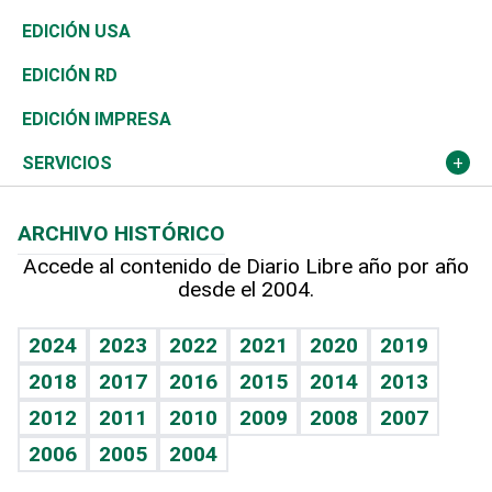
Reportajes
África
Vivienda
Buena Vida
Ciclismo
En Directo
Tecnología
Economía
EDICIÓN USA
Ocenanía
Telecom.
Sociales
Tenis
El Espía
Historia
Revista
EDICIÓN RD
Caribe
Global y variable
Novedades
Olimpismo
Noticiero Poteleche
Martes de tecnología
Deportes
EDICIÓN IMPRESA
Resto del mundo
Economía personal
Podcast Arte Libre
Más deportes
Columnistas
Cambio climático
Opinión
SERVICIOS
Macroeconomía
Mi mascota
Resultados deportivos
Lecturas
Planeta
Efemérides
ARCHIVO HISTÓRICO
Hablando con el pediatra
Línea de hit
Más firmas
Hecho en casa
Cumpleaños
Accede al contenido de Diario Libre año por año
desde el 2004.
Diario de nutrición
BRV
Mundo gamer
RSS
Vida y familia
TBT Deportivo
Guía del dinero
Horóscopos
2024
2023
2022
2021
2020
2019
Eñe
2018
2017
2016
2015
2014
2013
Crucigramas
2012
2011
2010
2009
2008
2007
Celebrando la vida
2006
2005
2004
Sin complejos