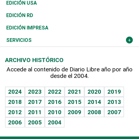
Reportajes
África
Vivienda
Buena Vida
Ciclismo
En Directo
Tecnología
Economía
EDICIÓN USA
Ocenanía
Telecom.
Sociales
Tenis
El Espía
Historia
Revista
EDICIÓN RD
Caribe
Global y variable
Novedades
Olimpismo
Noticiero Poteleche
Martes de tecnología
Deportes
EDICIÓN IMPRESA
Resto del mundo
Economía personal
Podcast Arte Libre
Más deportes
Columnistas
Cambio climático
Opinión
SERVICIOS
Macroeconomía
Mi mascota
Resultados deportivos
Lecturas
Planeta
Efemérides
ARCHIVO HISTÓRICO
Hablando con el pediatra
Línea de hit
Más firmas
Hecho en casa
Cumpleaños
Accede al contenido de Diario Libre año por año
desde el 2004.
Diario de nutrición
BRV
Mundo gamer
RSS
Vida y familia
TBT Deportivo
Guía del dinero
Horóscopos
2024
2023
2022
2021
2020
2019
Eñe
2018
2017
2016
2015
2014
2013
Crucigramas
2012
2011
2010
2009
2008
2007
Celebrando la vida
2006
2005
2004
Sin complejos
En pocas palabras