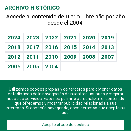
Lecturas
Planeta
Efemérides
ARCHIVO HISTÓRICO
Hablando con el pediatra
Línea de hit
Más firmas
Hecho en casa
Cumpleaños
Accede al contenido de Diario Libre año por año
desde el 2004.
Diario de nutrición
BRV
Mundo gamer
RSS
Vida y familia
TBT Deportivo
Guía del dinero
Horóscopos
2024
2023
2022
2021
2020
2019
Eñe
2018
2017
2016
2015
2014
2013
Crucigramas
2012
2011
2010
2009
2008
2007
Celebrando la vida
2006
2005
2004
Sin complejos
En pocas palabras
Utilizamos cookies propias y de terceros para obtener datos
Descarga nuestras aplicaciones para Android, iOS y
Escuchando al corazón
estadísticos de la navegación de nuestros usuarios y mejorar
sistema Huawei.
nuestros servicios. Esto nos permite personalizar el contenido
que ofrecemos y mostrar publicidad relacionada a sus
Economía Personal
intereses. Si continúa navegando, consideramos que acepta su
uso.
Consulta Libre
Acepto el uso de cookies
© 2021 Diario Libre, todos los derechos reservados.