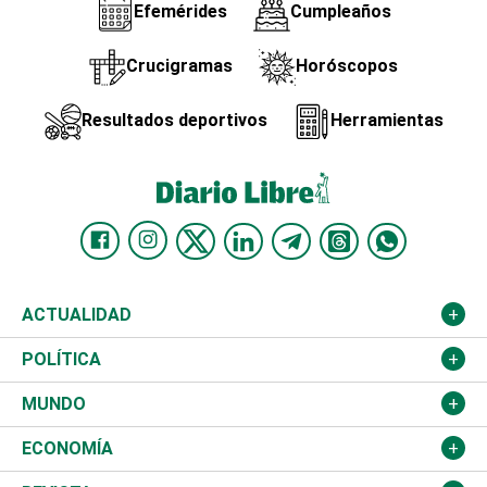
Efemérides
Cumpleaños
Crucigramas
Horóscopos
Resultados deportivos
Herramientas
ACTUALIDAD
Nacional
POLÍTICA
Ciudad
Partidos
MUNDO
Educación
JCE
Estados Unidos
ECONOMÍA