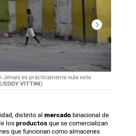
n Jimaní es prácticamente nula este
Soldados 
E/EDDY VITTINI
)
al suroes
VITTINI
)
idad, distinto al
mercado
binacional de
de los
productos
que se comercializan
gones que funcionan como almacenes