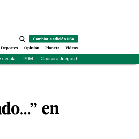
Cambiar a edición USA
Deportes
Opinión
Planeta
Videos
e cédula
PRM
Clausura Juegos Centroamericanos
De la Es
ado…” en