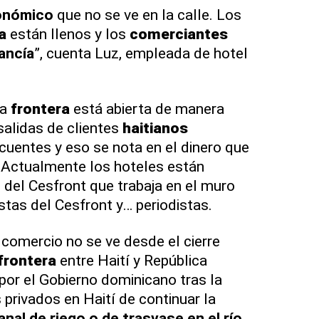
onómico
que no se ve en la calle. Los
a
están llenos y los
comerciantes
ancía
”, cuenta Luz, empleada de hotel
la
frontera
está abierta de manera
salidas de clientes
haitianos
cuentes y eso se nota en el dinero que
o. Actualmente los hoteles están
del Cesfront que trabaja en el muro
istas del Cesfront y… periodistas.
 comercio no se ve desde el cierre
frontera
entre Haití y República
or el Gobierno dominicano tras la
 privados en Haití de continuar la
nal de riego o de trasvase en el río