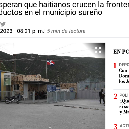
peran que haitianos crucen la fronter
oductos en el municipio sureño
 2023 | 08:21 p. m.
|
5 min de lectura
EN P
DEP
Con 
Domi
los 
POLÍ
¿Qué
si s
y Ma
ACT