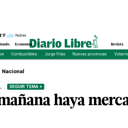
4
°F
Nubes
undo
Economía
Revista
ibe
Combustibles
Jorge Frías
Nuevas provincias
Volant
Nacional
L
SEGUIR TEMA +
 mañana haya merc