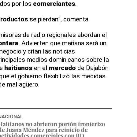
ados por los
comerciantes
.
productos
se pierdan”, comenta.
emisoras de radio regionales abordan el
ontera
. Advierten que mañana será un
negocio y citan las noticias
rincipales medios dominicanos sobre la
de
haitianos
en el
mercado
de Dajabón
que el gobierno flexibilizó las medidas.
de mal agüero.
NACIONAL
Haitianos no abrieron portón fronterizo
de Juana Méndez para reinicio de
actividades comerciales con RD