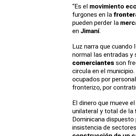
“Es el
movimiento ec
furgones en la
fronter
pueden perder la
merc
en
Jimaní
.
Luz narra que cuando 
normal las entradas y 
comerciantes
son fre
circula en el municipi
ocupados por personal 
fronterizo, por contrat
El dinero que mueve el
unilateral y total de la
Dominicana dispuesto p
insistencia de sectores
construcción de un ca