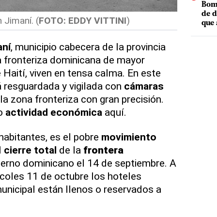
Bomb
de d
 Jimaní. (
FOTO: EDDY VITTINI
)
que 
aní
, municipio cabecera de la provincia
a fronteriza dominicana de mayor
e Haití, viven en tensa calma. En este
 resguardada y vigilada con
cámaras
a zona fronteriza con gran precisión.
bo
actividad económica
aquí.
habitantes, es el pobre
movimiento
l
cierre total
de la
frontera
ierno dominicano el 14 de septiembre. A
coles 11 de octubre los hoteles
unicipal están llenos o reservados a