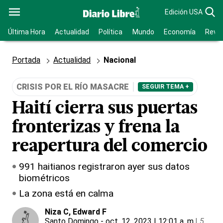
Edición USA
Última Hora
Actualidad
Política
Mundo
Economía
Revis
Portada
Actualidad
Nacional
CRISIS POR EL RÍO MASACRE
SEGUIR TEMA +
Haití cierra sus puertas
fronterizas y frena la
reapertura del comercio
991 haitianos registraron ayer sus datos
biométricos
La zona está en calma
Niza C
, Edward F
Santo Domingo
- oct. 12, 2023 | 12:01 a. m.
|
5