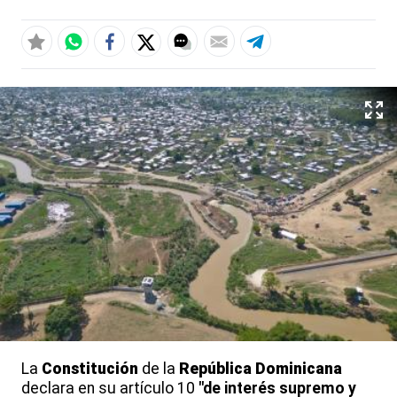
La
Constitución
de la
República Dominicana
declara en su artículo 10
"de interés supremo y