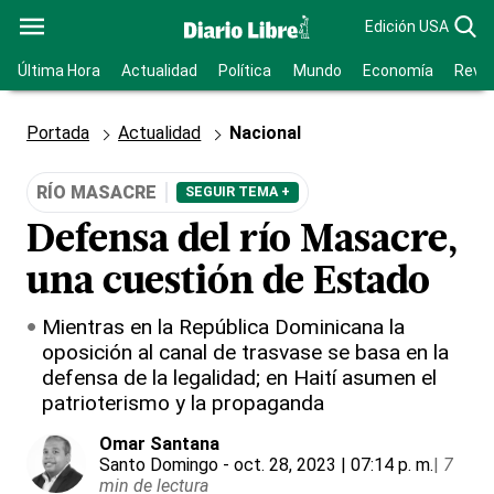
Edición USA
Última Hora
Actualidad
Política
Mundo
Economía
Revis
Portada
Actualidad
Nacional
RÍO MASACRE
SEGUIR TEMA +
Defensa del río Masacre,
una cuestión de Estado
Mientras en la República Dominicana la
oposición al canal de trasvase se basa en la
defensa de la legalidad; en Haití asumen el
patrioterismo y la propaganda
Omar Santana
Santo Domingo
- oct. 28, 2023 | 07:14 p. m.
|
7
min de lectura