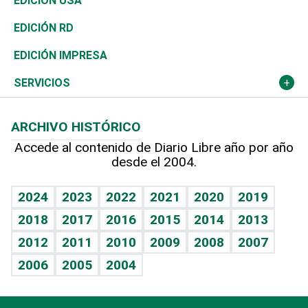
Economía
EDICIÓN USA
Ocenanía
Telecom.
Sociales
Tenis
El Espía
Historia
Revista
EDICIÓN RD
Caribe
Global y variable
Novedades
Olimpismo
Noticiero Poteleche
Martes de tecnología
Deportes
EDICIÓN IMPRESA
Resto del mundo
Economía personal
Podcast Arte Libre
Más deportes
Columnistas
Cambio climático
Opinión
SERVICIOS
Macroeconomía
Mi mascota
Resultados deportivos
Lecturas
Planeta
Efemérides
ARCHIVO HISTÓRICO
Hablando con el pediatra
Línea de hit
Más firmas
Hecho en casa
Cumpleaños
Accede al contenido de Diario Libre año por año
desde el 2004.
Diario de nutrición
BRV
Mundo gamer
RSS
Vida y familia
TBT Deportivo
Guía del dinero
Horóscopos
2024
2023
2022
2021
2020
2019
Eñe
2018
2017
2016
2015
2014
2013
Crucigramas
2012
2011
2010
2009
2008
2007
Celebrando la vida
2006
2005
2004
Sin complejos
En pocas palabras