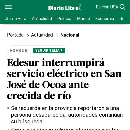
Edición USA
Última Hora
Actualidad
Política
Mundo
Economía
Revis
Portada
Actualidad
Nacional
EDESUR
SEGUIR TEMA +
Edesur interrumpirá
servicio eléctrico en San
José de Ocoa ante
crecida de río
Se recuerda en la provincia reportaron a una
persona desaparecida: autoridades continúan
su búsqueda