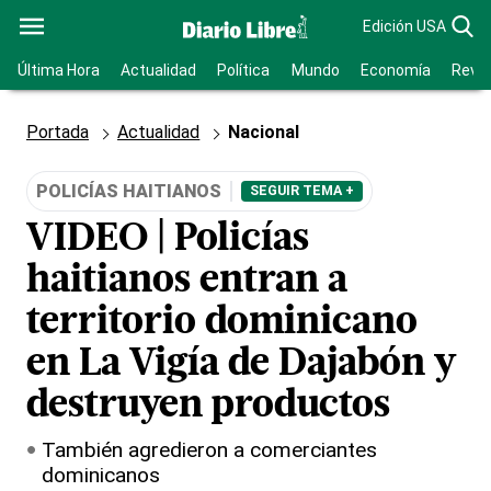
Edición USA
Última Hora
Actualidad
Política
Mundo
Economía
Revis
Portada
Actualidad
Nacional
POLICÍAS HAITIANOS
SEGUIR TEMA +
VIDEO | Policías
haitianos entran a
territorio dominicano
en La Vigía de Dajabón y
destruyen productos
También agredieron a comerciantes
dominicanos