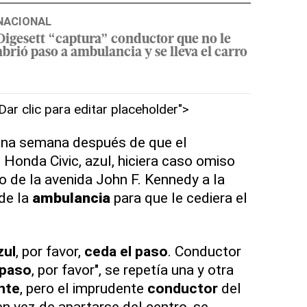
NACIONAL
Digesett “captura” conductor que no le
abrió paso a ambulancia y se lleva el carro
"Dar clic para editar placeholder">
una semana después de que el
 Honda Civic, azul, hiciera caso omiso
o de la avenida John F. Kennedy a la
de la
ambulancia
para que le cediera el
zul
, por favor,
ceda el paso
. Conductor
 paso
, por favor", se repetía una y otra
nte
, pero el imprudente
conductor
del
en vez de apartarse del centro, se