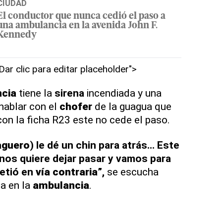
CIUDAD
El conductor que nunca cedió el paso a
una ambulancia en la avenida John F.
Kennedy
"Dar clic para editar placeholder">
cia
tiene la
sirena
incendiada y una
hablar con el
chofer
de la guagua que
con la ficha R23 este no cede el paso.
aguero
) le dé un chin para atrás… Este
 nos quiere dejar pasar y vamos para
etió en
vía contraria
”,
se escucha
ba en la
ambulancia
.