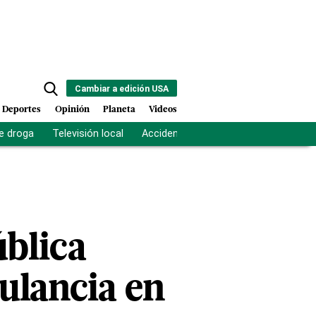
Cambiar a edición USA
Deportes
Opinión
Planeta
Videos
e droga
Televisión local
Accidente Los Ríos
Fuerza antipand
blica
ulancia en