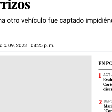
rrizos
 otro vehículo fue captado impidiénd
dic. 09, 2023 | 08:25 p. m.
EN P
ACT
Eval
Corte
disc
DEP
Mari
"Cor