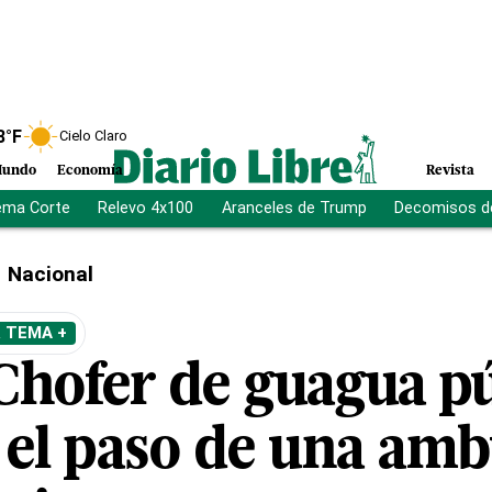
8
°F
Cielo Claro
undo
Economía
Revista
ema Corte
Relevo 4x100
Aranceles de Trump
Decomisos d
Nacional
 TEMA +
Chofer de guagua pú
 el paso de una amb