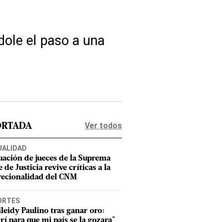
ole el paso a una
Ver todos
ORTADA
UALIDAD
uación de jueces de la Suprema
 de Justicia revive críticas a la
recionalidad del CNM
ORTES
leidy Paulino tras ganar oro:
rí para que mi país se la gozara"