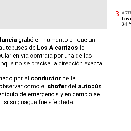
ACT
Los
34 %
lancia
grabó el momento en que un
 autobuses de
Los Alcarrizos
le
cular en vía contraía por una de las
unque no se precisa la dirección exacta.
abado por el
conductor
de la
observar como el
chofer
del
autobús
vehículo de emergencia y en cambio se
r si su guagua fue afectada.