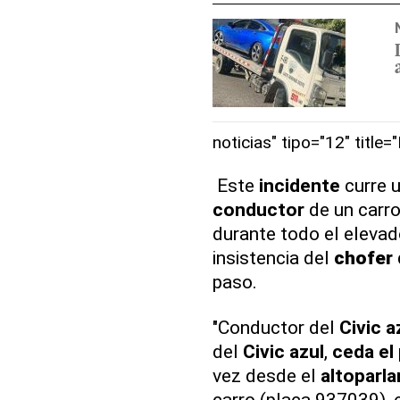
noticias" tipo="12" title=
Este
incidente
curre 
conductor
de un carro
durante todo el elevad
insistencia del
chofer
paso.
"Conductor del
Civic a
del
Civic azul
,
ceda el
vez desde el
altoparla
carro (placa 937039), 