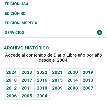
Reportajes
África
Vivienda
Buena Vida
Ciclismo
En Directo
Tecnología
Economía
EDICIÓN USA
Ocenanía
Telecom.
Sociales
Tenis
El Espía
Historia
Revista
EDICIÓN RD
Caribe
Global y variable
Novedades
Olimpismo
Noticiero Poteleche
Martes de tecnología
Deportes
EDICIÓN IMPRESA
Resto del mundo
Economía personal
Podcast Arte Libre
Más deportes
Columnistas
Cambio climático
Opinión
SERVICIOS
Macroeconomía
Mi mascota
Resultados deportivos
Lecturas
Planeta
Efemérides
ARCHIVO HISTÓRICO
Hablando con el pediatra
Línea de hit
Más firmas
Hecho en casa
Cumpleaños
Accede al contenido de Diario Libre año por año
desde el 2004.
Diario de nutrición
BRV
Mundo gamer
RSS
Vida y familia
TBT Deportivo
Guía del dinero
Horóscopos
2024
2023
2022
2021
2020
2019
Eñe
2018
2017
2016
2015
2014
2013
Crucigramas
2012
2011
2010
2009
2008
2007
Celebrando la vida
2006
2005
2004
Sin complejos