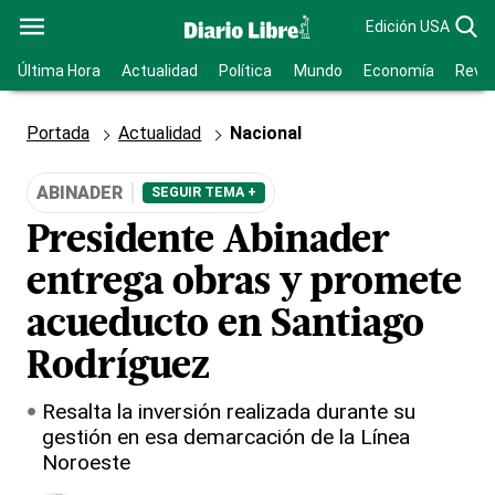
Edición USA
Última Hora
Actualidad
Política
Mundo
Economía
Revis
Portada
Actualidad
Nacional
ABINADER
SEGUIR TEMA +
Presidente Abinader
entrega obras y promete
acueducto en Santiago
Rodríguez
Resalta la inversión realizada durante su
gestión en esa demarcación de la Línea
Noroeste