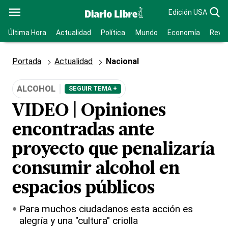
Edición USA
Última Hora
Actualidad
Política
Mundo
Economía
Revis
Portada
Actualidad
Nacional
ALCOHOL
SEGUIR TEMA +
VIDEO | Opiniones
encontradas ante
proyecto que penalizaría
consumir alcohol en
espacios públicos
Para muchos ciudadanos esta acción es
alegría y una "cultura" criolla