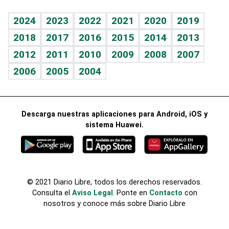
Vida y familia
TBT Deportivo
Guía del dinero
Horóscopos
2024
2023
2022
2021
2020
2019
Eñe
2018
2017
2016
2015
2014
2013
Crucigramas
2012
2011
2010
2009
2008
2007
Celebrando la vida
2006
2005
2004
Sin complejos
En pocas palabras
Descarga nuestras aplicaciones para Android, iOS y
Escuchando al corazón
sistema Huawei.
Economía Personal
Consulta Libre
© 2021 Diario Libre, todos los derechos reservados.
Consulta el
Aviso Legal
. Ponte en
Contacto
con
nosotros y conoce más sobre Diario Libre