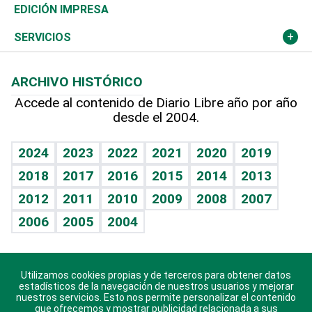
Caribe
Global y variable
Novedades
Olimpismo
Noticiero Poteleche
Martes de tecnología
Deportes
EDICIÓN IMPRESA
Resto del mundo
Economía personal
Podcast Arte Libre
Más deportes
Columnistas
Cambio climático
Opinión
SERVICIOS
Macroeconomía
Mi mascota
Resultados deportivos
Lecturas
Planeta
Efemérides
ARCHIVO HISTÓRICO
Hablando con el pediatra
Línea de hit
Más firmas
Hecho en casa
Cumpleaños
Accede al contenido de Diario Libre año por año
desde el 2004.
Diario de nutrición
BRV
Mundo gamer
RSS
Vida y familia
TBT Deportivo
Guía del dinero
Horóscopos
2024
2023
2022
2021
2020
2019
Eñe
2018
2017
2016
2015
2014
2013
Crucigramas
2012
2011
2010
2009
2008
2007
Celebrando la vida
2006
2005
2004
Sin complejos
En pocas palabras
Utilizamos cookies propias y de terceros para obtener datos
Descarga nuestras aplicaciones para Android, iOS y
Escuchando al corazón
estadísticos de la navegación de nuestros usuarios y mejorar
sistema Huawei.
nuestros servicios. Esto nos permite personalizar el contenido
que ofrecemos y mostrar publicidad relacionada a sus