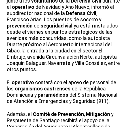
junto a los
voluntarios
de la
Defensa Civil
durante
el
operativo
de Navidad y Año Nuevo, informó el
subdirector nacional de la
Defensa Civil
,
Francisco Arias. Los puestos de socorro y
prevención
de
seguridad vial
ya están instalados
desde el viernes en puntos estratégicos de las
avenidas más concurridas, como la autopista
Duarte próximo al Aeropuerto Internacional del
Cibao, la entrada a la ciudad en el sector El
Embrujo, avenida Circunvalación Norte, autopista
Joaquín Balaguer, Navarrete y Villa González, entre
otros puntos.
El
operativo
contará con el apoyo de personal de
los
organismos castrenses
de la República
Dominicana y
paramédicos
del Sistema Nacional
de Atención a Emergencias y Seguridad (911).
Además, el
Comité de Prevención
,
Mitigación
y
Respuesta de Santiago recibirá el apoyo de la
Corporación del Acueducto y Alcantarillado de