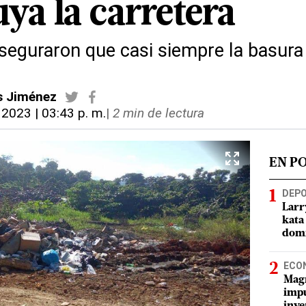
ya la carretera
seguraron que casi siempre la basura 
s Jiménez
, 2023 | 03:43 p. m.
|
2 min de lectura
EN P
DEP
Larr
kata
domi
ECO
Magí
impu
inve