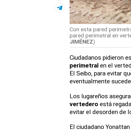
Con esta pared perimetra
pared perimetral en vert
JIMÉNEZ
)
Ciudadanos pidieron e
perimetral
en el verted
El Seibo, para evitar qu
eventualmente sucede, 
Los lugareños asegurar
vertedero
está regada 
evitar el desorden de l
El ciudadano Yonattan