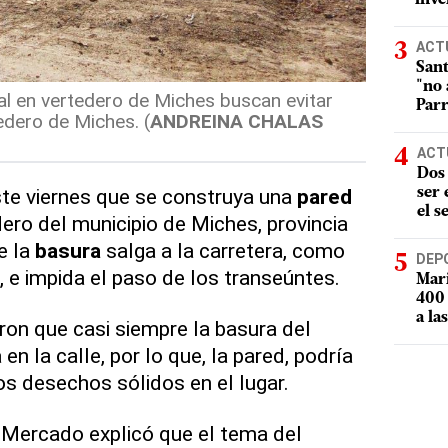
ACT
Sant
"no 
l en vertedero de Miches buscan evitar
Parr
edero de Miches. (
ANDREINA CHALAS
ACT
Dos 
ste viernes que se construya una
pared
ser
el s
ero del municipio de Miches, provincia
e la
basura
salga a la carretera, como
DEP
e impida el paso de los transeúntes.
Mari
400 
a la
on que casi siempre la basura del
en la calle, por lo que, la pared, podría
os desechos sólidos en el lugar.
 Mercado explicó que el tema del