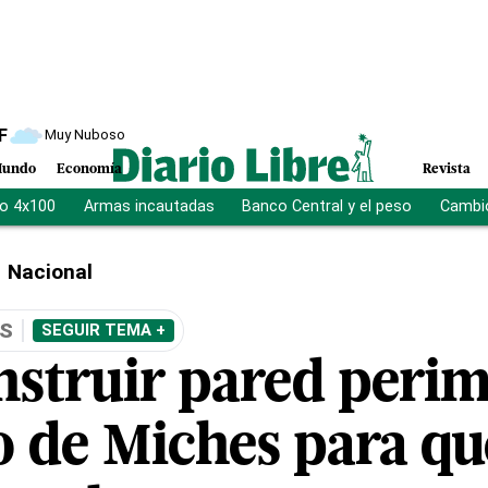
F
Muy Nuboso
undo
Economía
Revista
vo 4x100
Armas incautadas
Banco Central y el peso
Cambio
Nacional
ES
SEGUIR TEMA +
nstruir pared perim
o de Miches para qu