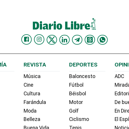
ÍA
REVISTA
DEPORTES
OPIN
Música
Baloncesto
ADC
Cine
Fútbol
Mirada
Cultura
Béisbol
Editor
Farándula
Motor
De bue
Moda
Golf
En Dir
Belleza
Ciclismo
El Esp
Buena Vida
Tenis
Notici