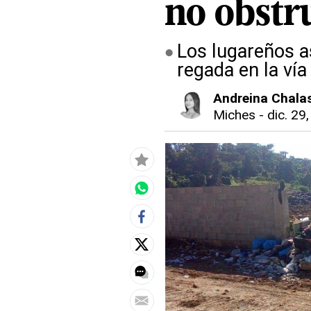
no obstru
Los lugareños a
regada en la vía
Andreina Chala
Miches
-
dic. 29