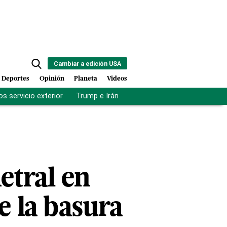
Cambiar a edición USA
Deportes
Opinión
Planeta
Videos
s servicio exterior
Trump e Irán
Fuerza antipandillas Haití
etral en
e la basura