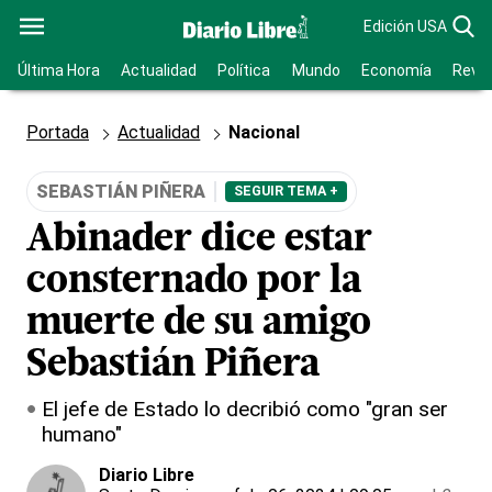
Edición USA
Última Hora
Actualidad
Política
Mundo
Economía
Revis
Portada
Actualidad
Nacional
SEBASTIÁN PIÑERA
SEGUIR TEMA +
Abinader dice estar
consternado por la
muerte de su amigo
Sebastián Piñera
El jefe de Estado lo decribió como "gran ser
humano"
Diario Libre