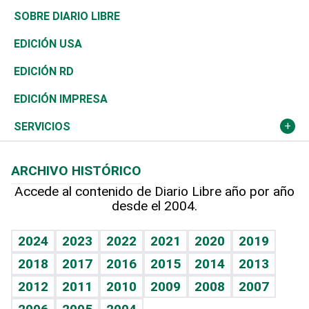
José Boquete
Asia
Consumo
Belleza
Golf
De buena tinta
Clima
Mundo
SOBRE DIARIO LIBRE
Reportajes
África
Vivienda
Buena Vida
Ciclismo
En Directo
Tecnología
Economía
EDICIÓN USA
Ocenanía
Telecom.
Sociales
Tenis
El Espía
Historia
Revista
EDICIÓN RD
Caribe
Global y variable
Novedades
Olimpismo
Noticiero Poteleche
Martes de tecnología
Deportes
EDICIÓN IMPRESA
Resto del mundo
Economía personal
Podcast Arte Libre
Más deportes
Columnistas
Cambio climático
Opinión
SERVICIOS
Macroeconomía
Mi mascota
Resultados deportivos
Lecturas
Planeta
Efemérides
ARCHIVO HISTÓRICO
Hablando con el pediatra
Línea de hit
Más firmas
Hecho en casa
Cumpleaños
Accede al contenido de Diario Libre año por año
desde el 2004.
Diario de nutrición
BRV
Mundo gamer
RSS
Vida y familia
TBT Deportivo
Guía del dinero
Horóscopos
2024
2023
2022
2021
2020
2019
Eñe
2018
2017
2016
2015
2014
2013
Crucigramas
2012
2011
2010
2009
2008
2007
Celebrando la vida