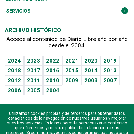
Resto del mundo
Economía personal
Podcast Arte Libre
Más deportes
Columnistas
Cambio climático
Opinión
SERVICIOS
Macroeconomía
Mi mascota
Resultados deportivos
Lecturas
Planeta
Efemérides
ARCHIVO HISTÓRICO
Hablando con el pediatra
Línea de hit
Más firmas
Hecho en casa
Cumpleaños
Accede al contenido de Diario Libre año por año
desde el 2004.
Diario de nutrición
BRV
Mundo gamer
RSS
Vida y familia
TBT Deportivo
Guía del dinero
Horóscopos
2024
2023
2022
2021
2020
2019
Eñe
2018
2017
2016
2015
2014
2013
Crucigramas
2012
2011
2010
2009
2008
2007
Celebrando la vida
2006
2005
2004
Sin complejos
En pocas palabras
Utilizamos cookies propias y de terceros para obtener datos
Descarga nuestras aplicaciones para Android, iOS y
Escuchando al corazón
estadísticos de la navegación de nuestros usuarios y mejorar
sistema Huawei.
nuestros servicios. Esto nos permite personalizar el contenido
que ofrecemos y mostrar publicidad relacionada a sus
Economía Personal
intereses. Si continúa navegando, consideramos que acepta su