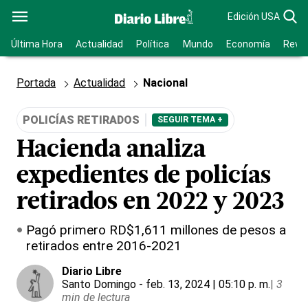
Edición USA
Última Hora
Actualidad
Política
Mundo
Economía
Revis
Portada
Actualidad
Nacional
POLICÍAS RETIRADOS
SEGUIR TEMA +
Hacienda analiza
expedientes de policías
retirados en 2022 y 2023
Pagó primero RD$1,611 millones de pesos a
retirados entre 2016-2021
Diario Libre
Santo Domingo
- feb. 13, 2024 | 05:10 p. m.
|
3
min de lectura