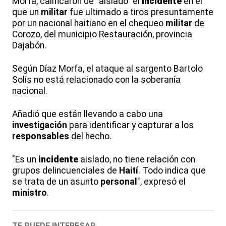
Morfa, calificaron de "aislado" el
incidente
en el
que un
militar
fue ultimado a tiros presuntamente
por un nacional haitiano en el chequeo
militar
de
Corozo, del municipio Restauración, provincia
Dajabón.
Según Díaz Morfa, el ataque al sargento Bartolo
Solís no está relacionado con la soberanía
nacional.
Añadió que están llevando a cabo una
investigación
para identificar y capturar a los
responsables
del hecho.
"Es un
incidente
aislado, no tiene relación con
grupos delincuenciales de
Haití
. Todo indica que
se trata de un asunto
personal
", expresó el
ministro
.
TE PUEDE INTERESAR