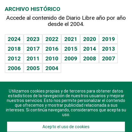
Macroeconomía
Mi mascota
Resultados deportivos
Lecturas
Planeta
Efemérides
ARCHIVO HISTÓRICO
Hablando con el pediatra
Línea de hit
Más firmas
Hecho en casa
Cumpleaños
Accede al contenido de Diario Libre año por año
desde el 2004.
Diario de nutrición
BRV
Mundo gamer
RSS
Vida y familia
TBT Deportivo
Guía del dinero
Horóscopos
2024
2023
2022
2021
2020
2019
Eñe
2018
2017
2016
2015
2014
2013
Crucigramas
2012
2011
2010
2009
2008
2007
Celebrando la vida
2006
2005
2004
Sin complejos
En pocas palabras
Utilizamos cookies propias y de terceros para obtener datos
Descarga nuestras aplicaciones para Android, iOS y
Escuchando al corazón
estadísticos de la navegación de nuestros usuarios y mejorar
sistema Huawei.
nuestros servicios. Esto nos permite personalizar el contenido
que ofrecemos y mostrar publicidad relacionada a sus
Economía Personal
intereses. Si continúa navegando, consideramos que acepta su
uso.
Consulta Libre
Acepto el uso de cookies