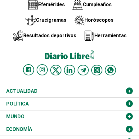
Efemérides
Cumpleaños
Crucigramas
Horóscopos
Resultados deportivos
Herramientas
ACTUALIDAD
Nacional
POLÍTICA
Ciudad
Partidos
MUNDO
Educación
JCE
Estados Unidos
ECONOMÍA