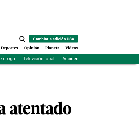
Cambiar a edición USA
Deportes
Opinión
Planeta
Videos
e droga
Televisión local
Accidente Los Ríos
Fuerza antipand
a atentado