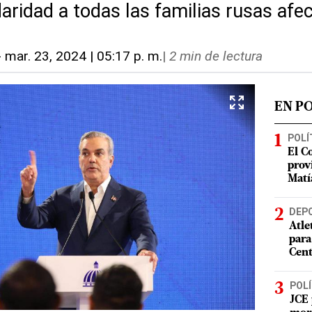
aridad a todas las familias rusas afe
-
mar. 23, 2024 | 05:17 p. m.
|
2 min de lectura
EN P
POLÍ
El C
prov
Matí
DEP
Atle
para
Cent
POLÍ
JCE 