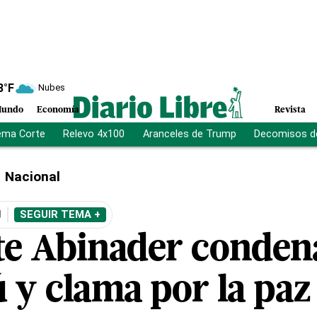
8
°F
Nubes
undo
Economía
Revista
ema Corte
Relevo 4x100
Aranceles de Trump
Decomisos d
Nacional
Ú
SEGUIR TEMA +
te Abinader conden
 y clama por la paz