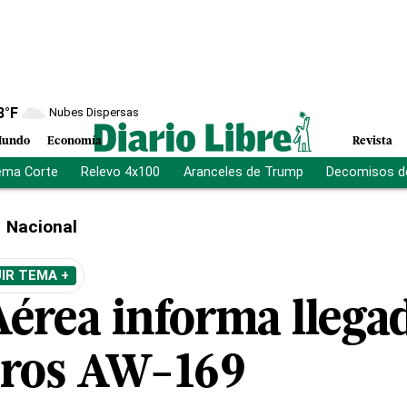
8
°F
Nubes Dispersas
undo
Economía
Revista
ema Corte
Relevo 4x100
Aranceles de Trump
Decomisos d
Nacional
IR TEMA +
Aérea informa llega
eros AW-169