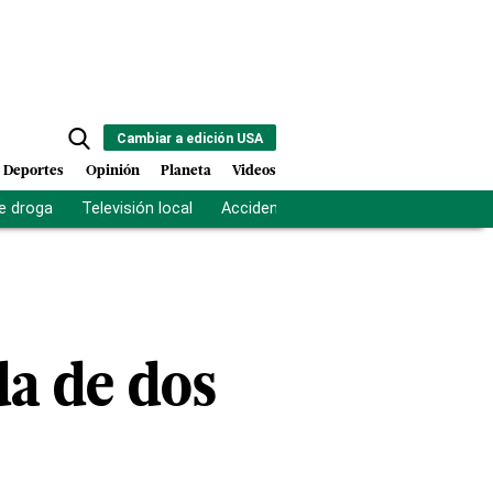
Cambiar a edición USA
Deportes
Opinión
Planeta
Videos
e droga
Televisión local
Accidente Los Ríos
Fuerza antipand
da de dos