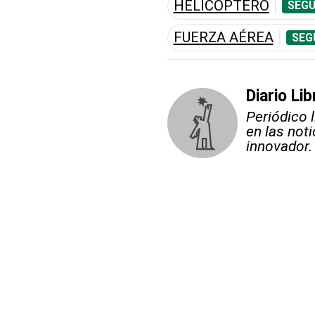
HELICÓPTERO
SEGU
FUERZA AÉREA
SEG
Diario Lib
Periódico 
en las not
innovador.