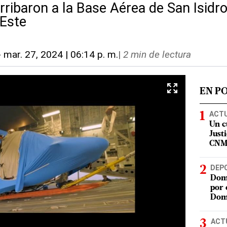
ribaron a la Base Aérea de San Isidro
Este
-
mar. 27, 2024 | 06:14 p. m.
|
2 min de lectura
EN P
ACT
Un c
Justi
CN
DEP
Domi
por 
Dom
ACT