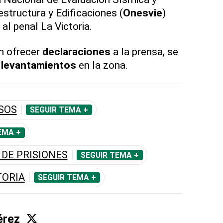
estructura y Edificaciones (
Onesvie
)
al penal La Victoria.
n ofrecer
declaraciones
a la prensa, se
o
levantamientos
en la zona.
SOS
SEGUIR TEMA +
EMA +
 DE PRISIONES
SEGUIR TEMA +
TORIA
SEGUIR TEMA +
érez