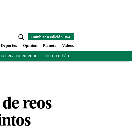
Cambiar a edición USA
Deportes
Opinión
Planeta
Videos
s servicio exterior
Trump e Irán
Fuerza antipandillas Haití
 de reos
intos