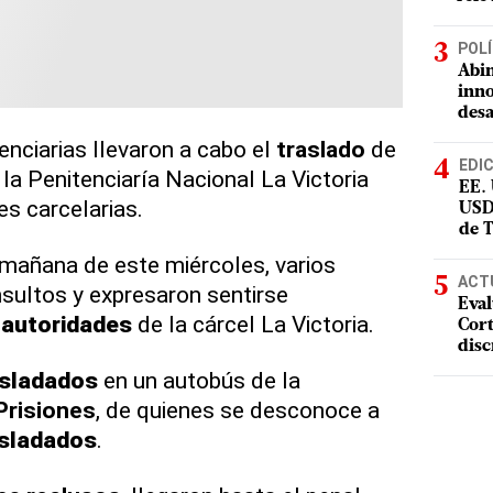
POLÍ
Abin
inno
desa
enciarias llevaron a cabo el
traslado
de
EDI
la Penitenciaría Nacional La Victoria
EE.
es carcelarias.
USD
de 
a mañana de este miércoles, varios
ACT
nsultos y expresaron sentirse
Eval
s
autoridades
de la cárcel La Victoria.
Cort
disc
asladados
en un autobús de la
Prisiones
, de quienes se desconoce a
asladados
.