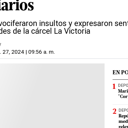
iarios
vociferaron insultos y expresaron sen
des de la cárcel La Victoria
. 27, 2024 | 09:56 a. m.
EN P
DEP
Mari
"Cor
DEP
Repú
meda
rele