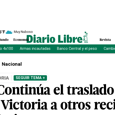
6
°F
Muy Nuboso
undo
Economía
Revista
vo 4x100
Armas incautadas
Banco Central y el peso
Cambio
Nacional
ORIA
SEGUIR TEMA +
ontinúa el traslado
Victoria a otros rec