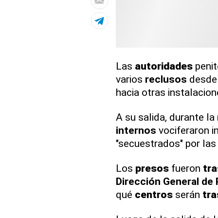
Las
autoridades
penit
varios
reclusos
desde 
hacia otras instalacion
A su salida, durante l
internos
vociferaron i
"secuestrados" por la
Los
presos
fueron
tr
Dirección General de 
qué
centros
serán
tr