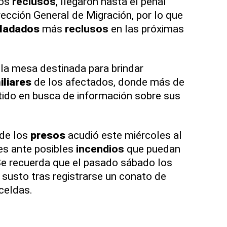
los
reclusos
, llegaron hasta el penal
rección General de Migración, por lo que
sladados
más
reclusos
en las próximas
 la mesa destinada para brindar
iliares
de los afectados, donde más de
tido en busca de información sobre sus
de los
presos
acudió este miércoles al
es ante posibles
incendios
que puedan
. Se recuerda que el pasado sábado los
susto tras registrarse un conato de
celdas.