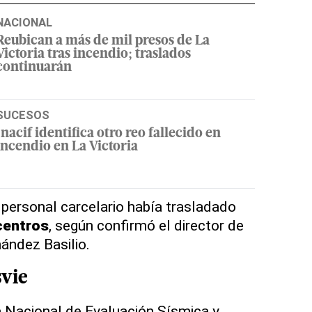
NACIONAL
Reubican a más de mil presos de La
Victoria tras incendio; traslados
continuarán
SUCESOS
Inacif identifica otro reo fallecido en
incendio en La Victoria
l personal carcelario había trasladado
centros
, según confirmó el director de
ández Basilio.
vie
 Nacional de Evaluación Sísmica y