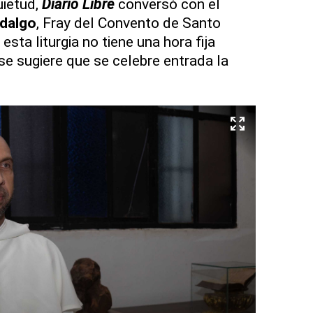
uietud,
Diario Libre
conversó con el
idalgo
, Fray del Convento de Santo
esta liturgia no tiene una hora fija
se sugiere que se celebre entrada la