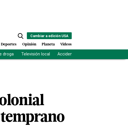
Cambiar a edición USA
Deportes
Opinión
Planeta
Videos
e droga
Televisión local
Accidente Los Ríos
Fuerza antipand
olonial
s temprano