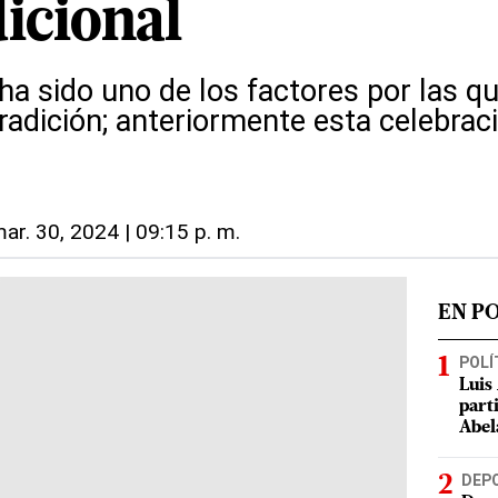
dicional
ha sido uno de los factores por las q
adición; anteriormente esta celebració
ar. 30, 2024 | 09:15 p. m.
EN P
POLÍ
Luis
part
Abel
DEP