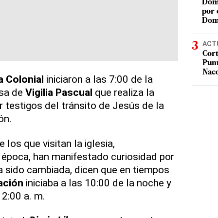
Domi
por 
Dom
ACT
Cort
Puma
Nac
 Colonial
iniciaron a las 7:00 de la
isa de
Vigilia Pascual
que realiza la
er testigos del tránsito de Jesús de la
ón.
e los que visitan la iglesia,
 época, han manifestado curiosidad por
a sido cambiada, dicen que en tiempos
ación
iniciaba a las 10:00 de la noche y
12:00 a. m.