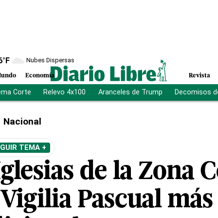
6
°F
Nubes Dispersas
undo
Economía
Revista
ema Corte
Relevo 4x100
Aranceles de Trump
Decomisos d
Nacional
GUIR TEMA +
glesias de la Zona C
 Vigilia Pascual má