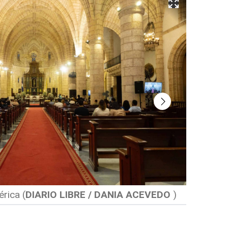
érica
(
DIARIO LIBRE / DANIA ACEVEDO
)
Una relig
LIBRE /