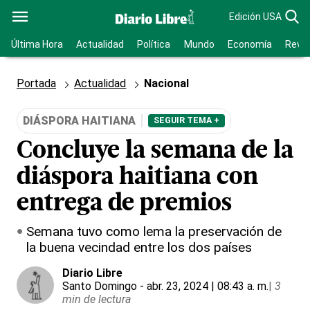
Edición USA
Última Hora
Actualidad
Política
Mundo
Economía
Revis
Portada
Actualidad
Nacional
DIÁSPORA HAITIANA
SEGUIR TEMA +
Concluye la semana de la
diáspora haitiana con
entrega de premios
Semana tuvo como lema la preservación de
la buena vecindad entre los dos países
Diario Libre
Santo Domingo
- abr. 23, 2024 | 08:43 a. m.
|
3
min de lectura