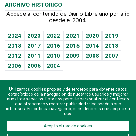
ARCHIVO HISTÓRICO
Hablando con el pediatra
Línea de hit
Más firmas
Hecho en casa
Cumpleaños
Accede al contenido de Diario Libre año por año
desde el 2004.
Diario de nutrición
BRV
Mundo gamer
RSS
Vida y familia
TBT Deportivo
Guía del dinero
Horóscopos
2024
2023
2022
2021
2020
2019
Eñe
2018
2017
2016
2015
2014
2013
Crucigramas
2012
2011
2010
2009
2008
2007
Celebrando la vida
2006
2005
2004
Sin complejos
En pocas palabras
Utilizamos cookies propias y de terceros para obtener datos
Descarga nuestras aplicaciones para Android, iOS y
Escuchando al corazón
estadísticos de la navegación de nuestros usuarios y mejorar
sistema Huawei.
nuestros servicios. Esto nos permite personalizar el contenido
que ofrecemos y mostrar publicidad relacionada a sus
Economía Personal
intereses. Si continúa navegando, consideramos que acepta su
uso.
Consulta Libre
Acepto el uso de cookies
© 2021 Diario Libre, todos los derechos reservados.