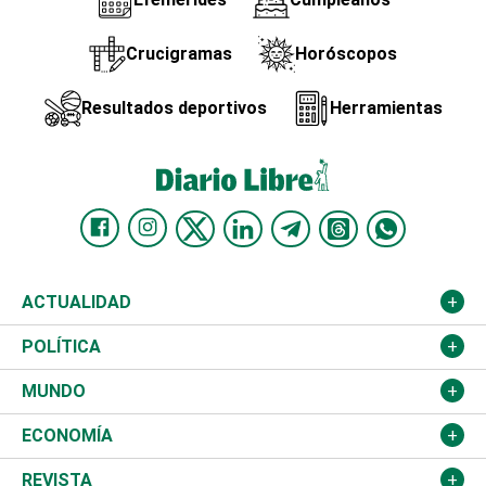
Crucigramas
Horóscopos
Resultados deportivos
Herramientas
ACTUALIDAD
Nacional
POLÍTICA
Ciudad
Partidos
MUNDO
Educación
JCE
Estados Unidos
ECONOMÍA
Salud
TSE
América Latina
Finanzas
REVISTA