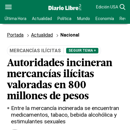
Edición USA
Última Hora
Actualidad
Política
Mundo
Economía
Revis
Portada
Actualidad
Nacional
MERCANCÍAS ILÍCITAS
SEGUIR TEMA +
Autoridades incineran
mercancías ilícitas
valoradas en 800
millones de pesos
Entre la mercancía incinerada se encuentran
medicamentos, tabaco, bebida alcohólica y
estimulantes sexuales