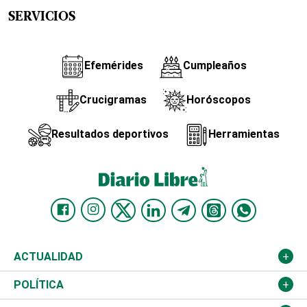
SERVICIOS
Efemérides
Cumpleaños
Crucigramas
Horóscopos
Resultados deportivos
Herramientas
ACTUALIDAD
Nacional
POLÍTICA