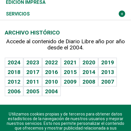
Caribe
Global y variable
Novedades
Olimpismo
Noticiero Poteleche
Martes de tecnología
Deportes
EDICIÓN IMPRESA
Resto del mundo
Economía personal
Podcast Arte Libre
Más deportes
Columnistas
Cambio climático
Opinión
SERVICIOS
Macroeconomía
Mi mascota
Resultados deportivos
Lecturas
Planeta
Efemérides
ARCHIVO HISTÓRICO
Hablando con el pediatra
Línea de hit
Más firmas
Hecho en casa
Cumpleaños
Accede al contenido de Diario Libre año por año
desde el 2004.
Diario de nutrición
BRV
Mundo gamer
RSS
Vida y familia
TBT Deportivo
Guía del dinero
Horóscopos
2024
2023
2022
2021
2020
2019
Eñe
2018
2017
2016
2015
2014
2013
Crucigramas
2012
2011
2010
2009
2008
2007
Celebrando la vida
2006
2005
2004
Sin complejos
En pocas palabras
Utilizamos cookies propias y de terceros para obtener datos
Descarga nuestras aplicaciones para Android, iOS y
Escuchando al corazón
estadísticos de la navegación de nuestros usuarios y mejorar
sistema Huawei.
nuestros servicios. Esto nos permite personalizar el contenido
que ofrecemos y mostrar publicidad relacionada a sus
Economía Personal