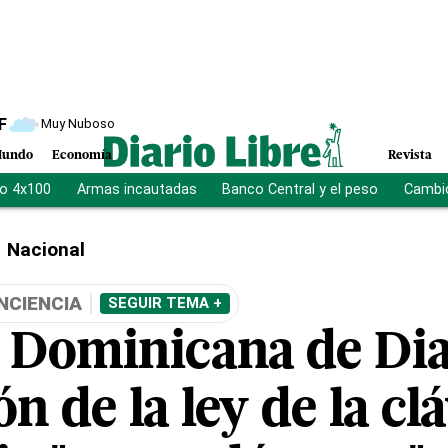
F
Muy Nuboso
undo
Economía
Revista
vo 4x100
Armas incautadas
Banco Central y el peso
Cambio
Nacional
NCIENCIA
SEGUIR TEMA +
 Dominicana de Dia
n de la ley de la cl