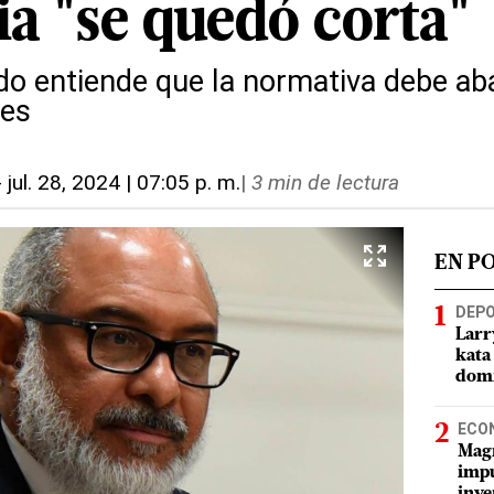
ia "se quedó corta"
o entiende que la normativa debe aba
les
-
jul. 28, 2024 | 07:05 p. m.
|
3 min de lectura
EN P
DEP
Larr
kata
domi
ECO
Magí
impu
inve