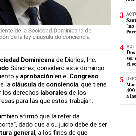
ACT
Sant
"no 
dente de la Sociedad Dominicana de
Parr
ción de la ley cláusula de conciencia.
ACT
Dos 
ciedad
Dominicana
de Diarios, Inc.
ser
el s
ado
Sánchez, consideró este domingo
iento y
aprobación
en el
Congreso
DEP
re la
cláusula
de
conciencia
, que tiene
Mari
400 
r los derechos
laborales
de los
a la
resas para las que estos trabajan.
bién afirmó que la referida
orta”, dado que a su juicio debe de ser
tura
general
, a los fines de que