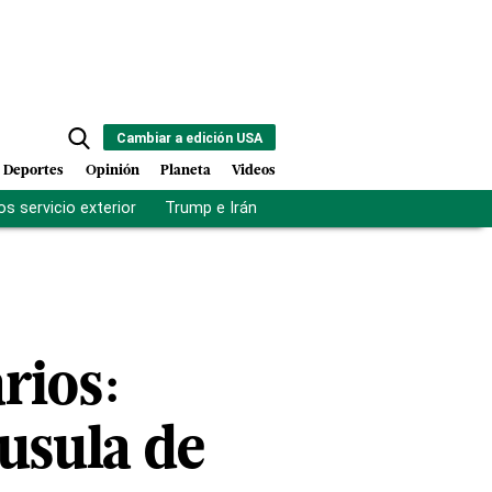
Cambiar a edición USA
Deportes
Opinión
Planeta
Videos
s servicio exterior
Trump e Irán
Fuerza antipandillas Haití
rios:
áusula de