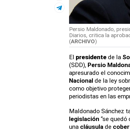
Persio Maldonado, presi
Diarios, critica la aproba
(
ARCHIVO
)
El
presidente
de la
So
(SDD),
Persio Maldon
apresurado el conocim
Nacional
de la ley sob
como objetivo protege
periodistas en las emp
Maldonado Sánchez tam
legislación
“se quedó c
una
cláusula
de
cober