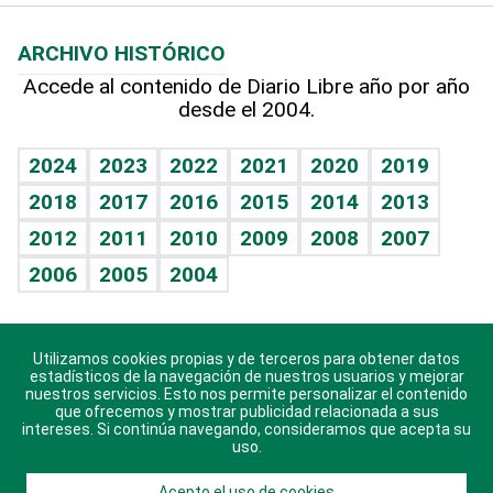
Macroeconomía
Mi mascota
Resultados deportivos
Lecturas
Planeta
Efemérides
ARCHIVO HISTÓRICO
Hablando con el pediatra
Línea de hit
Más firmas
Hecho en casa
Cumpleaños
Accede al contenido de Diario Libre año por año
desde el 2004.
Diario de nutrición
BRV
Mundo gamer
RSS
Vida y familia
TBT Deportivo
Guía del dinero
Horóscopos
2024
2023
2022
2021
2020
2019
Eñe
2018
2017
2016
2015
2014
2013
Crucigramas
2012
2011
2010
2009
2008
2007
Celebrando la vida
2006
2005
2004
Sin complejos
En pocas palabras
Utilizamos cookies propias y de terceros para obtener datos
Descarga nuestras aplicaciones para Android, iOS y
Escuchando al corazón
estadísticos de la navegación de nuestros usuarios y mejorar
sistema Huawei.
nuestros servicios. Esto nos permite personalizar el contenido
que ofrecemos y mostrar publicidad relacionada a sus
Economía Personal
intereses. Si continúa navegando, consideramos que acepta su
uso.
Consulta Libre
Acepto el uso de cookies