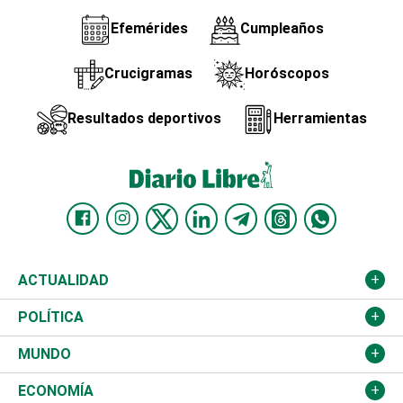
Efemérides
Cumpleaños
Crucigramas
Horóscopos
Resultados deportivos
Herramientas
ACTUALIDAD
Nacional
POLÍTICA
Ciudad
Partidos
MUNDO
Educación
JCE
Estados Unidos
ECONOMÍA