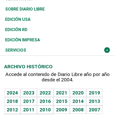
José Boquete
Asia
Consumo
Belleza
Golf
De buena tinta
Clima
Mundo
SOBRE DIARIO LIBRE
Reportajes
África
Vivienda
Buena Vida
Ciclismo
En Directo
Tecnología
Economía
EDICIÓN USA
Ocenanía
Telecom.
Sociales
Tenis
El Espía
Historia
Revista
EDICIÓN RD
Caribe
Global y variable
Novedades
Olimpismo
Noticiero Poteleche
Martes de tecnología
Deportes
EDICIÓN IMPRESA
Resto del mundo
Economía personal
Podcast Arte Libre
Más deportes
Columnistas
Cambio climático
Opinión
SERVICIOS
Macroeconomía
Mi mascota
Resultados deportivos
Lecturas
Planeta
Efemérides
ARCHIVO HISTÓRICO
Hablando con el pediatra
Línea de hit
Más firmas
Hecho en casa
Cumpleaños
Accede al contenido de Diario Libre año por año
desde el 2004.
Diario de nutrición
BRV
Mundo gamer
RSS
Vida y familia
TBT Deportivo
Guía del dinero
Horóscopos
2024
2023
2022
2021
2020
2019
Eñe
2018
2017
2016
2015
2014
2013
Crucigramas
2012
2011
2010
2009
2008
2007
Celebrando la vida