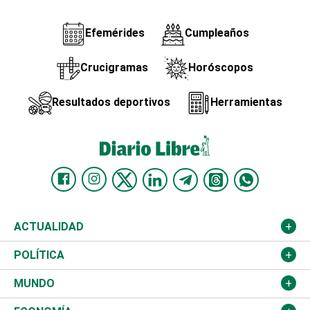
Efemérides
Cumpleaños
Crucigramas
Horóscopos
Resultados deportivos
Herramientas
ACTUALIDAD
Nacional
POLÍTICA
Ciudad
Partidos
MUNDO