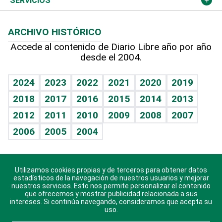
Opinión
SERVICIOS
Macroeconomía
Mi mascota
Resultados deportivos
Lecturas
Planeta
Efemérides
ARCHIVO HISTÓRICO
Hablando con el pediatra
Línea de hit
Más firmas
Hecho en casa
Cumpleaños
Accede al contenido de Diario Libre año por año
desde el 2004.
Diario de nutrición
BRV
Mundo gamer
RSS
Vida y familia
TBT Deportivo
Guía del dinero
Horóscopos
2024
2023
2022
2021
2020
2019
Eñe
2018
2017
2016
2015
2014
2013
Crucigramas
2012
2011
2010
2009
2008
2007
Celebrando la vida
2006
2005
2004
Sin complejos
En pocas palabras
Utilizamos cookies propias y de terceros para obtener datos
Descarga nuestras aplicaciones para Android, iOS y
Escuchando al corazón
estadísticos de la navegación de nuestros usuarios y mejorar
sistema Huawei.
nuestros servicios. Esto nos permite personalizar el contenido
que ofrecemos y mostrar publicidad relacionada a sus
Economía Personal
intereses. Si continúa navegando, consideramos que acepta su
uso.
Consulta Libre