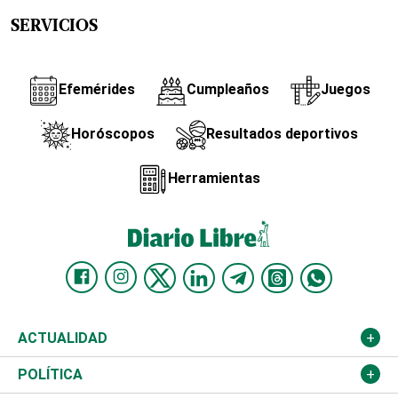
SERVICIOS
Efemérides
Cumpleaños
Juegos
Horóscopos
Resultados deportivos
Herramientas
ACTUALIDAD
Nacional
POLÍTICA