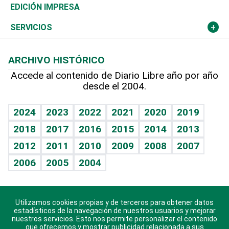
Caribe
Global y variable
Novedades
Olimpismo
Frente al Statu Quo
Despertando al gigante
Deportes
EDICIÓN IMPRESA
Resto del mundo
Economía personal
Podcast Arte Libre
Más deportes
El Espía
Cambio climático
Opinión
SERVICIOS
Macroeconomía
Mi mascota
Resultados deportivos
Noticiero Poteleche
Planeta
Efemérides
ARCHIVO HISTÓRICO
Hablando con el pediatra
Línea de hit
Columnistas
Hecho en casa
Cumpleaños
Accede al contenido de Diario Libre año por año
desde el 2004.
Diario de nutrición
Libreta deportiva
Lecturas
Mundo gamer
RSS
Vida y familia
BRV
Más firmas
Guía del dinero
Horóscopos
2024
2023
2022
2021
2020
2019
Eñe
TBT Deportivo
2018
2017
2016
2015
2014
2013
Juegos
2012
2011
2010
2009
2008
2007
Celebrando la vida
2006
2005
2004
Sin complejos
En pocas palabras
Utilizamos cookies propias y de terceros para obtener datos
Descarga nuestras aplicaciones para Android, iOS y
Escuchando al corazón
estadísticos de la navegación de nuestros usuarios y mejorar
sistema Huawei.
nuestros servicios. Esto nos permite personalizar el contenido
que ofrecemos y mostrar publicidad relacionada a sus