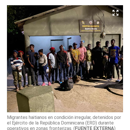
Migrantes haitianos en condición irregular, detenidos por
el Ejército de la República Dominicana (ERD) durante
operativos en zonas fronterizas.
(
FUENTE EXTERNA
)