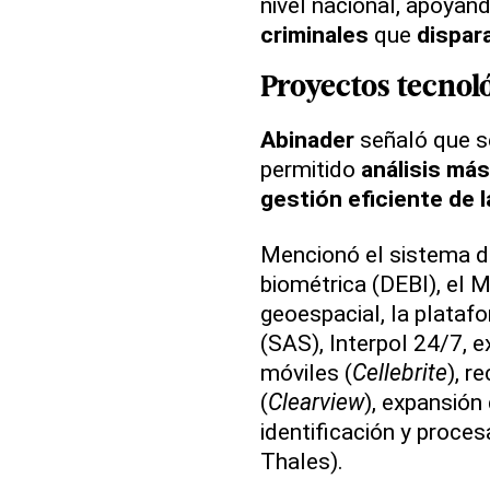
nivel nacional, apoyan
criminales
que
dispara
Proyectos tecnol
Abinader
señaló que se
permitido
análisis má
gestión eficiente de 
Mencionó el sistema de
biométrica (DEBI), el M
geoespacial, la plataf
(SAS), Interpol 24/7, e
móviles (
Cellebrite
), r
(
Clearview
), expansión
identificación y proce
Thales).