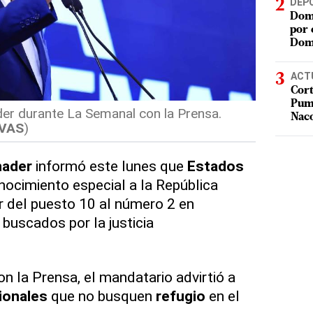
DEP
Domi
por 
Dom
ACT
Cort
Puma
der durante La Semanal con la Prensa.
Nac
IVAS
)
nader
informó este lunes que
Estados
ocimiento especial a la República
r del puesto 10 al número 2 en
buscados por la justicia
 la Prensa, el mandatario advirtió a
ionales
que no busquen
refugio
en el