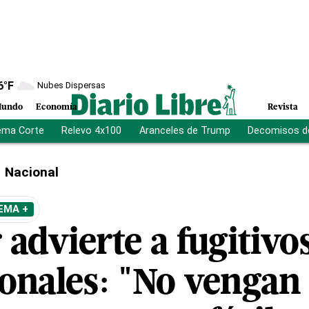
6
°F
Nubes Dispersas
undo
Economía
Revista
ema Corte
Relevo 4x100
Aranceles de Trump
Decomisos d
Nacional
EMA +
advierte a fugitivo
ionales: "No vengan