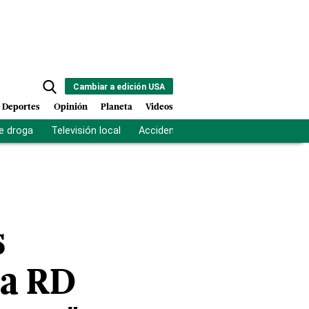
Cambiar a edición USA
Deportes
Opinión
Planeta
Videos
e droga
Televisión local
Accidente Los Ríos
Fuerza antipand
s
 a RD