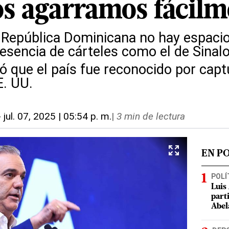
os agarramos fácilm
República Dominicana no hay espacio
resencia de cárteles como el de Sinal
 que el país fue reconocido por capt
. UU.
-
jul. 07, 2025 | 05:54 p. m.
|
3 min de lectura
EN P
POLÍ
Luis
part
Abel