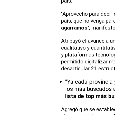
país.
"Aprovecho para decirle
país, que no venga par
agarramos
", manifestó
Atribuyó el avance a u
cualitativo y cuantitat
y plataformas tecnológ
permitido digitalizar 
desarticular 21 estruct
"Ya cada provincia 
los más buscados a
lista de top más b
Agregó que se establec