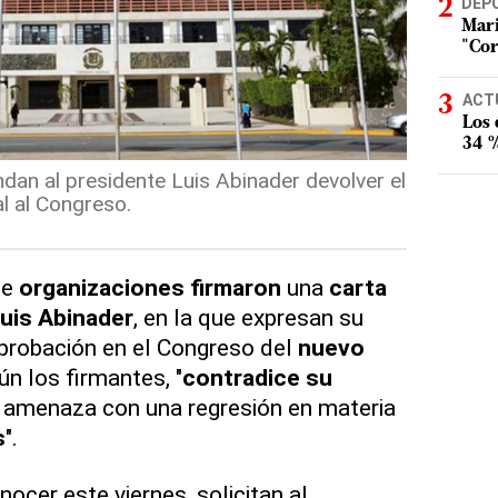
DEP
Mari
"Cor
ACT
Los
34 %
an al presidente Luis Abinader devolver el
l al Congreso.
de
organizaciones firmaron
una
carta
uis Abinader
, en la que expresan su
aprobación en el Congreso del
nuevo
n los firmantes, "
contradice su
 amenaza con una regresión en materia
s
".
nocer este viernes, solicitan al