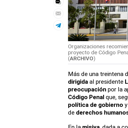
Organizaciones recomiend
proyecto de Código Pena
(
ARCHIVO
)
Más de una treintena 
dirigida
al presidente
L
preocupación
por la 
Código Penal
que, segú
política de gobierno
y
de
derechos humano
En la
misiva
, dada a co