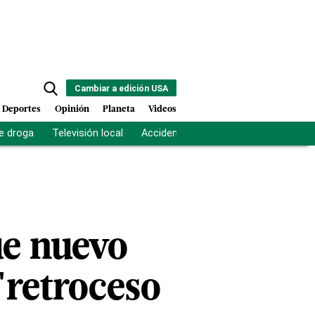
Cambiar a edición USA
Deportes
Opinión
Planeta
Videos
e droga
Televisión local
Accidente Los Ríos
Fuerza antipand
ue nuevo
"retroceso