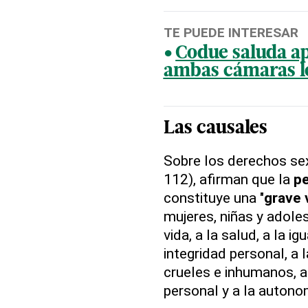
TE PUEDE INTERESAR
Codue saluda a
ambas cámaras le
Las causales
Sobre los derechos sex
112), afirman que la
pe
constituye una "
grave 
mujeres, niñas y adole
vida, a la salud, a la i
integridad personal, a l
crueles e inhumanos, a u
personal y a la autono