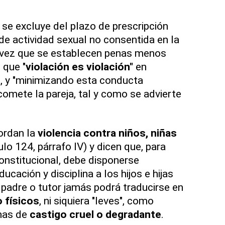
e excluye del plazo de prescripción
de actividad sexual no consentida en la
la vez que se establecen penas menos
 que "
violación es violación"
en
a, y "minimizando esta conducta
comete la pareja, tal y como se advierte
ordan la
violencia contra niños, niñas
ulo 124, párrafo IV) y dicen que, para
constitucional, debe disponerse
cación y disciplina a los hijos e hijas
 padre o tutor jamás podrá traducirse en
 físicos
, ni siquiera "leves", como
mas de
castigo cruel o degradante
.