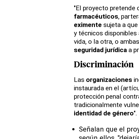
"El proyecto pretende c
farmacéuticos
, parte
eximente
sujeta a que
y técnicos disponibles
vida, o la otra, o amba
seguridad jurídica
a pr
Discriminación
Las
organizaciones
in
instaurada en el (artíc
protección penal contr
tradicionalmente vulne
identidad de género
".
Señalan que el proye
según ellos, "dejarí