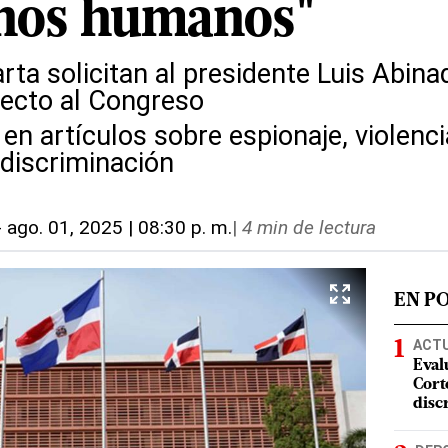
hos humanos"
ta solicitan al presidente Luis Abina
yecto al Congreso
en artículos sobre espionaje, violenc
 discriminación
-
ago. 01, 2025 | 08:30 p. m.
|
4 min de lectura
EN P
ACT
Eval
Corte
disc