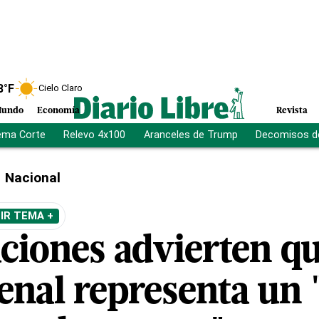
8
°F
Cielo Claro
undo
Economía
Revista
ema Corte
Relevo 4x100
Aranceles de Trump
Decomisos d
Nacional
IR TEMA +
ciones advierten q
enal representa un 