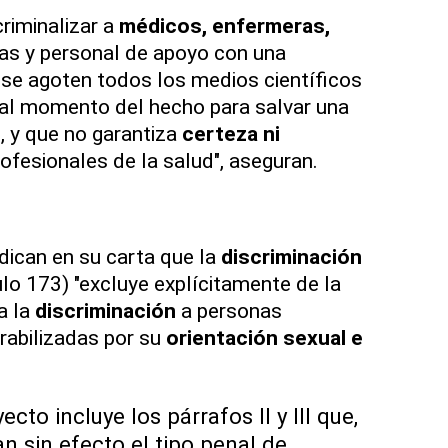
riminalizar a
médicos, enfermeras,
ras y personal de apoyo con una
 se agoten todos los medios científicos
 al momento del hecho para salvar una
s, y que no garantiza
certeza ni
ofesionales de la salud", aseguran.
dican en su carta que la
discriminación
ulo 173) "excluye explícitamente de la
a la
discriminación
a personas
rabilizadas por su
orientación sexual e
cto incluye los párrafos II y III que,
an sin efecto el tipo penal de