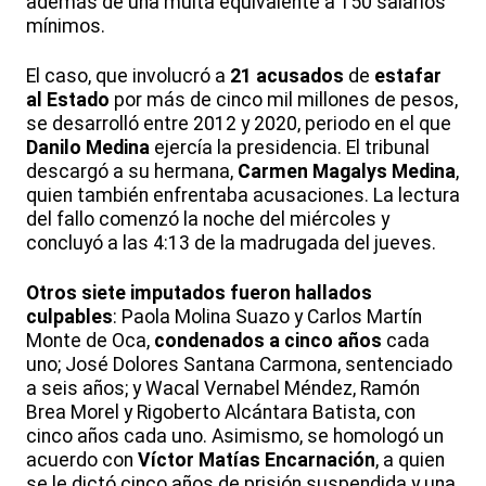
además de una multa equivalente a 150 salarios
mínimos.
El caso, que involucró a
21 acusados
de
estafar
al Estado
por más de cinco mil millones de pesos,
se desarrolló entre 2012 y 2020, periodo en el que
Danilo Medina
ejercía la presidencia. El tribunal
descargó a su hermana,
Carmen Magalys Medina
,
quien también enfrentaba acusaciones. La lectura
del fallo comenzó la noche del miércoles y
concluyó a las 4:13 de la madrugada del jueves.
Otros siete imputados fueron hallados
culpables
: Paola Molina Suazo y Carlos Martín
Monte de Oca,
condenados a cinco años
cada
uno; José Dolores Santana Carmona, sentenciado
a seis años; y Wacal Vernabel Méndez, Ramón
Brea Morel y Rigoberto Alcántara Batista, con
cinco años cada uno. Asimismo, se homologó un
acuerdo con
Víctor Matías Encarnación
, a quien
se le dictó cinco años de prisión suspendida y una