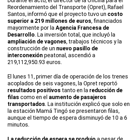
Durante el acto, el director de la Oficina para el
Reordenamiento del Transporte (Opret), Rafael
Santos, informó que el proyecto tuvo un
costo
superior a 219 millones de euros
, financiados
mayormente por la
Agencia Francesa de
Desarrollo
. La inversión total, que incluyó la
ampliación de vagones
, trabajos técnicos y la
construcción de un
nuevo pasillo de
interconexión
peatonal, ascendió a
219,112,950.93 euros.
El lunes 11, primer día de operación de los trenes
acoplados de seis vagones, la Opret reportó
resultados positivos
tanto en la
reducción de
filas
como en el
aumento de pasajeros
transportados
. La institución explicó que solo en
la estación Mamá Tingó se presentaron filas,
aunque el tiempo de espera disminuyó de 10 a 6
minutos.
La reducción de espera se produjo
a pesar de