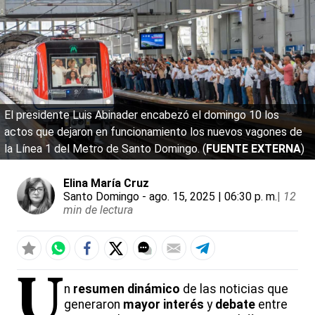
El presidente Luis Abinader encabezó el domingo 10 los
actos que dejaron en funcionamiento los nuevos vagones de
la Línea 1 del Metro de Santo Domingo. (
FUENTE EXTERNA
)
Elina María Cruz
Santo Domingo
- ago. 15, 2025 | 06:30 p. m.
|
12
min de lectura
U
n
resumen dinámico
de las noticias que
generaron
mayor interés
y
debate
entre