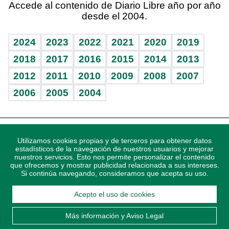
Accede al contenido de Diario Libre año por año
desde el 2004.
Diario de nutrición
Libreta deportiva
Lecturas
Mundo gamer
RSS
Vida y familia
BRV
Más firmas
Guía del dinero
Horóscopos
2024
2023
2022
2021
2020
2019
Eñe
TBT Deportivo
2018
2017
2016
2015
2014
2013
Juegos
2012
2011
2010
2009
2008
2007
Celebrando la vida
2006
2005
2004
Sin complejos
En pocas palabras
Descarga nuestras aplicaciones para Android, iOS y
Escuchando al corazón
Utilizamos cookies propias y de terceros para obtener datos
sistema Huawei.
estadísticos de la navegación de nuestros usuarios y mejorar
nuestros servicios. Esto nos permite personalizar el contenido
Economía Personal
que ofrecemos y mostrar publicidad relacionada a sus intereses.
Si continúa navegando, consideramos que acepta su uso.
Consulta Libre
Acepto el uso de cookies
© 2021 Diario Libre, todos los derechos reservados.
Consulta el
Aviso Legal
. Ponte en
Contacto
con nosotros y
Más información y Aviso Legal
conoce más sobre Diario Libre