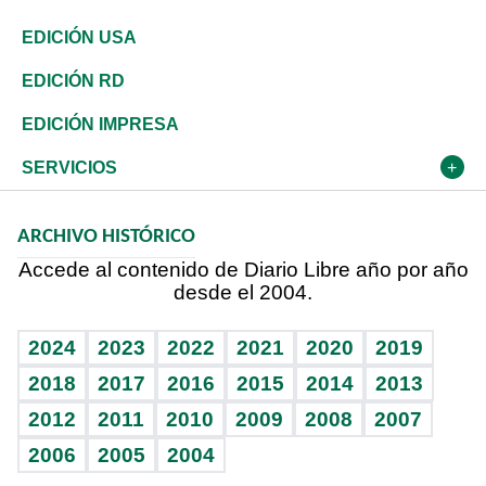
Reportajes
África
Vivienda
Buena Vida
Ciclismo
De buena tinta
Tecnología
Economía
EDICIÓN USA
Ocenanía
Telecom.
Sociales
Tenis
En Directo
Historia
Revista
EDICIÓN RD
Caribe
Global y variable
Novedades
Olimpismo
Frente al Statu Quo
Despertando al gigante
Deportes
EDICIÓN IMPRESA
Resto del mundo
Economía personal
Podcast Arte Libre
Más deportes
El Espía
Cambio climático
Opinión
SERVICIOS
Macroeconomía
Mi mascota
Resultados deportivos
Noticiero Poteleche
Planeta
Efemérides
ARCHIVO HISTÓRICO
Hablando con el pediatra
Línea de hit
Columnistas
Hecho en casa
Cumpleaños
Accede al contenido de Diario Libre año por año
desde el 2004.
Diario de nutrición
Libreta deportiva
Lecturas
Mundo gamer
RSS
Vida y familia
BRV
Más firmas
Guía del dinero
Horóscopos
2024
2023
2022
2021
2020
2019
Eñe
TBT Deportivo
2018
2017
2016
2015
2014
2013
Juegos
2012
2011
2010
2009
2008
2007
Celebrando la vida
2006
2005
2004
Sin complejos