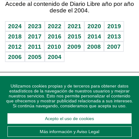
Accede al contenido de Diario Libre año por año
desde el 2004.
Diario de nutrición
Libreta deportiva
Lecturas
Mundo gamer
RSS
Vida y familia
BRV
Más firmas
Guía del dinero
Horóscopos
2024
2023
2022
2021
2020
2019
Eñe
TBT Deportivo
2018
2017
2016
2015
2014
2013
Juegos
2012
2011
2010
2009
2008
2007
Celebrando la vida
2006
2005
2004
Sin complejos
En pocas palabras
Descarga nuestras aplicaciones para Android, iOS y
Escuchando al corazón
Utilizamos cookies propias y de terceros para obtener datos
sistema Huawei.
estadísticos de la navegación de nuestros usuarios y mejorar
nuestros servicios. Esto nos permite personalizar el contenido
Economía Personal
que ofrecemos y mostrar publicidad relacionada a sus intereses.
Si continúa navegando, consideramos que acepta su uso.
Consulta Libre
Acepto el uso de cookies
© 2021 Diario Libre, todos los derechos reservados.
Consulta el
Aviso Legal
. Ponte en
Contacto
con nosotros y
Más información y Aviso Legal
conoce más sobre Diario Libre