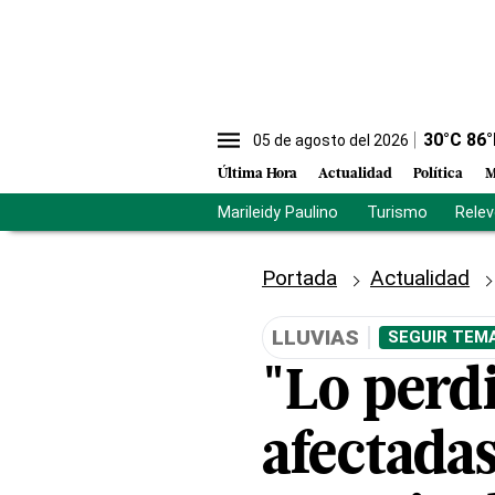
30
°C
86
°
05 de agosto del 2026
Última Hora
Actualidad
Política
M
Marileidy Paulino
Turismo
Rele
Portada
Actualidad
LLUVIAS
SEGUIR TEMA
"Lo perd
afectada