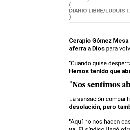
(
DIARIO LIBRE/LUDUIS 
)
Cerapio Gómez Mesa
aferra a Dios
para volv
"Cuando quise desperta
Hemos tenido que ab
"Nos sentimos a
La sensación comparti
desolación, pero tam
"Aquí no nos hacen caso
ya
. El síndico llegó of