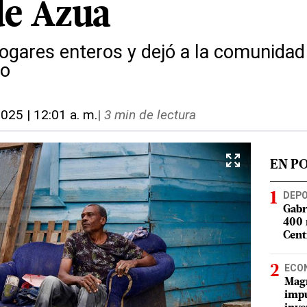
de Azua
hogares enteros y dejó a la comunida
do
2025 | 12:01 a. m.
|
3 min de lectura
EN P
DEP
Gabr
400 
Cent
ECO
Magí
impu