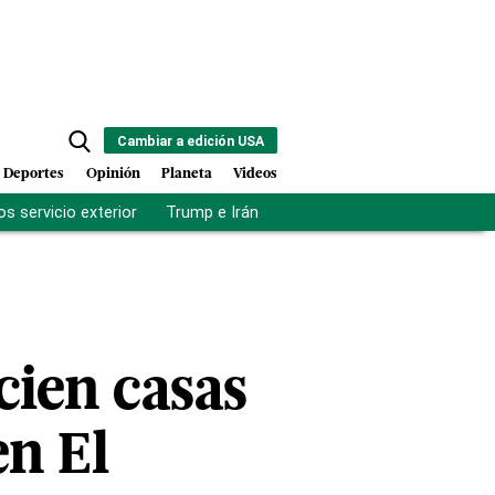
Cambiar a edición USA
Deportes
Opinión
Planeta
Videos
s servicio exterior
Trump e Irán
Fuerza antipandillas Haití
cien casas
en El