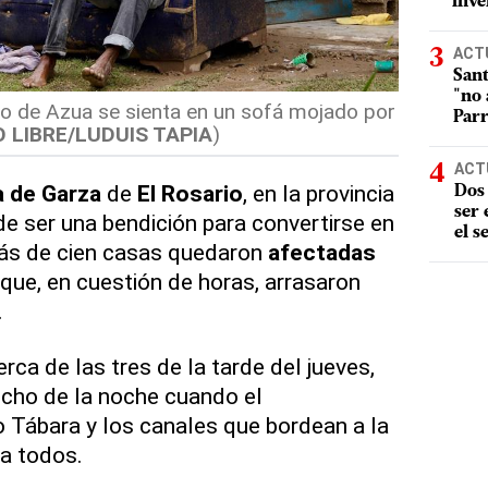
inve
ACT
Sant
"no 
io de Azua se sienta en un sofá mojado por
Parr
O LIBRE/LUDUIS TAPIA
)
ACT
 de Garza
de
El Rosario
, en la provincia
Dos 
ser
ó de ser una bendición para convertirse en
el s
ás de cien casas quedaron
afectadas
que, en cuestión de horas, arrasaron
.
ca de las tres de la tarde del jueves,
ocho de la noche cuando el
 Tábara y los canales que bordean a la
 a todos.