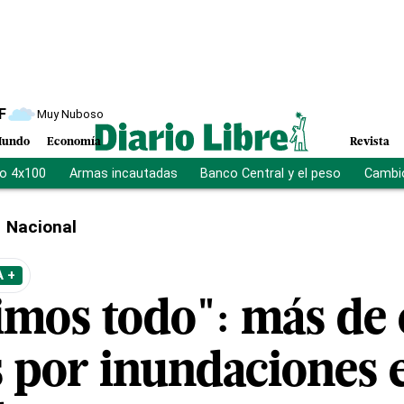
F
Muy Nuboso
undo
Economía
Revista
vo 4x100
Armas incautadas
Banco Central y el peso
Cambio
Nacional
 +
imos todo": más de 
s por inundaciones 