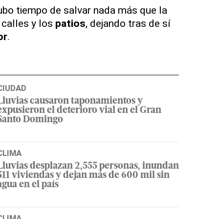
bo tiempo de salvar nada más que la
 calles y los
patios
, dejando tras de sí
or
.
CIUDAD
Lluvias causaron taponamientos y
expusieron el deterioro vial en el Gran
Santo Domingo
CLIMA
Lluvias desplazan 2,555 personas, inundan
511 viviendas y dejan más de 600 mil sin
agua en el país
CLIMA