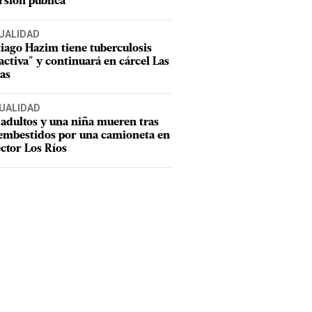
rsión pública
UALIDAD
iago Hazim tiene tuberculosis
activa" y continuará en cárcel Las
as
UALIDAD
adultos y una niña mueren tras
 embestidos por una camioneta en
ector Los Ríos