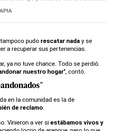
LIBRE/L
TAPIA
tampoco pudo
rescatar nada
y se
er a recuperar sus pertenencias.
r, ya no tuve chance. Todo se perdió.
andonar nuestro hogar
", contó.
bandonados"
da en la comunidad es la de
bién de
reclamo
.
. Vinieron a ver si
estábamos vivos y
reciendo locrio de arenque, pero lo que